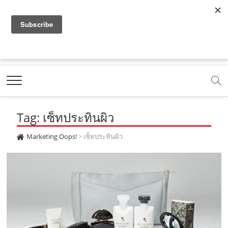
f
y
x
l
i
t
r
a
o
.
i
n
i
s
c
u
c
n
s
k
s
Marketing Oops!
e
t
o
e
t
t
DIGITAL | CREATIVE | ADVERTISING | CAMPAIGN |
STRATEGY
b
u
m
.
a
o
o
b
m
g
k
Tag: เซ็ทประทินผิว
o
e
e
r
.
k
.
a
c
Marketing Oops!
>
เซ็ทประทินผิว
.
c
m
o
c
o
.
m
o
m
c
m
o
m