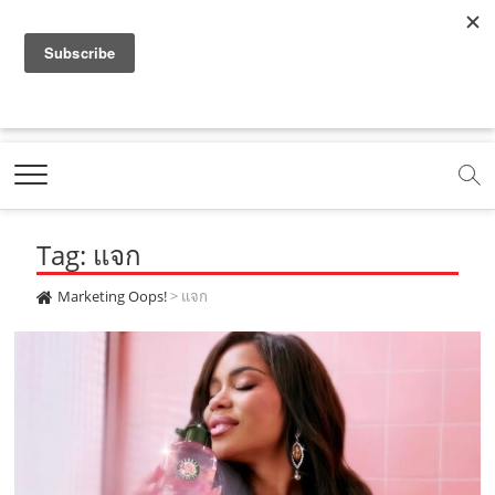
f
y
x
l
i
t
r
a
o
.
i
n
i
s
c
u
c
n
s
k
s
Marketing Oops!
e
t
o
e
t
t
DIGITAL | CREATIVE | ADVERTISING | CAMPAIGN |
STRATEGY
b
u
m
.
a
o
o
b
m
g
k
Tag: แจก
o
e
e
r
.
k
.
a
c
Marketing Oops!
>
แจก
.
c
m
o
c
o
.
m
o
m
c
m
o
m