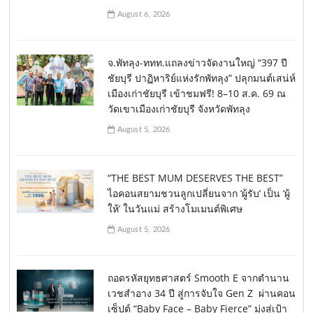
August 6, 2026
จ.พัทลุง-ททท.แถลงข่าวจัดงานใหญ่ “397 ปี
ชัยบุรี ปาฏิหาริย์แห่งรักพัทลุง” ปลุกมนต์เสน่ห์
เมืองเก่าชัยบุรี เข้าชมฟรี! 8–10 ส.ค. 69 ณ
วัดเขาเมืองเก่าชัยบุรี จังหวัดพัทลุง
August 5, 2026
“THE BEST MUM DESERVES THE BEST”
ไอคอนสยามชวนลูกเปลี่ยนจาก ‘ผู้รับ’ เป็น ‘ผู้
ให้’ ในวันแม่ สร้างโมเมนต์พิเศษ
August 5, 2026
ถอดรหัสยุทธศาสตร์ Smooth E จากตำนาน
เวชสำอาง 34 ปี สู่การจับใจ Gen Z ผ่านคอน
เซ็ปต์ “Baby Face – Baby Fierce” มุ่งสู่เป้า