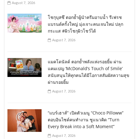
August 7, 2026
โชกุบุสซึ ตอกย้ำผู้นำครีมอาบน้ำ รีเฟรช
แบรนด์ครั้งใหญ่ มุ่งเจาะคนเจนใหม่ ปลุก
กระแส #ผิวโชกุผิวโชว์ได้
August 7, 2026
แมคโดนัลด์ ตอกย้ำพลังแห่งรอยยิ้ม ผ่าน
แคมเปญ ‘McDonald’s Touch of Smile’
สนับสนุนให้ทุกคนได้มีโอกาสสัมผัสความสุข
ผ่านรอยยิ้ม
August 7, 2026
“แบร์เฮาส์” เปิดตัวเมนู “Choco Pilloww”
ตอบอินไซด์คนทำงาน ชูแนวคิด “Turn
Every Break into a Soft Moment”
August 7, 2026