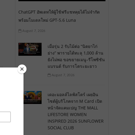
ChatGPT อัพเดทให้ผู้ใช้ฟรีแชทคุยได้ไม่จำกัด
พร้อมโมเดลใหม่ GPT-5.6 Luna
August 7, 2026
เมื่อรุ่น 2 รับไม้ต่อ “นิตยาไก่
ย่าง” พารายได้ทะลุ 1,000 ล้าน
ยังไม่พอ ขอขยายเมนู–รีโพซิชัน
แบรนด์ รับการโตระยะยาว
August 7, 2026
เดอะมอลล์ไลฟ์สโตร์ เผยอิน
ไซต์ผู้บริโภคจาก M Card เปิด
หน้าจัดแคมเปญ THE MALL
LIFESTORE WOMEN
INSPIRED 2026 SUNFLOWER
SOCIAL CLUB