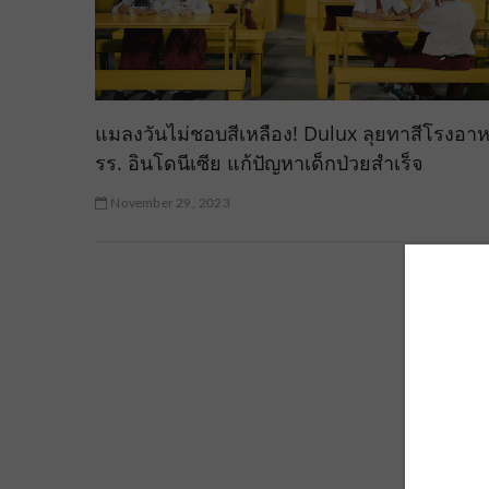
แมลงวันไม่ชอบสีเหลือง! Dulux ลุยทาสีโรงอา
รร. อินโดนีเซีย แก้ปัญหาเด็กป่วยสำเร็จ
November 29, 2023