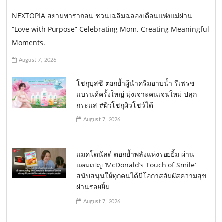
NEXTOPIA สยามพารากอน ชวนเฉลิมฉลองเดือนแห่งแม่ผ่าน
“Love with Purpose” Celebrating Mom. Creating Meaningful
Moments.
August 7, 2026
โชกุบุสซึ ตอกย้ำผู้นำครีมอาบน้ำ รีเฟรช
แบรนด์ครั้งใหญ่ มุ่งเจาะคนเจนใหม่ ปลุก
กระแส #ผิวโชกุผิวโชว์ได้
August 7, 2026
แมคโดนัลด์ ตอกย้ำพลังแห่งรอยยิ้ม ผ่าน
แคมเปญ ‘McDonald’s Touch of Smile’
สนับสนุนให้ทุกคนได้มีโอกาสสัมผัสความสุข
ผ่านรอยยิ้ม
August 7, 2026