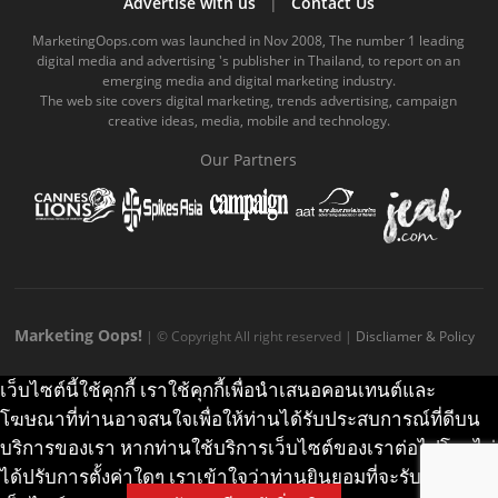
Advertise with us
|
Contact Us
o
b
m
g
k
MarketingOops.com was launched in Nov 2008, The number 1 leading
digital media and advertising 's publisher in Thailand, to report on an
o
e
e
r
.
emerging media and digital marketing industry.
The web site covers digital marketing, trends advertising, campaign
k
.
a
c
creative ideas, media, mobile and technology.
.
c
m
o
Our Partners
c
o
.
m
o
m
c
m
o
m
Marketing Oops!
| © Copyright All right reserved |
Discliamer & Policy
เว็บไซต์นี้ใช้คุกกี้ เราใช้คุกกี้เพื่อนำเสนอคอนเทนต์และ
โฆษณาที่ท่านอาจสนใจเพื่อให้ท่านได้รับประสบการณ์ที่ดีบน
บริการของเรา หากท่านใช้บริการเว็บไซต์ของเราต่อไปโดยไม่
ได้ปรับการตั้งค่าใดๆ เราเข้าใจว่าท่านยินยอมที่จะรับคุกกี้บน