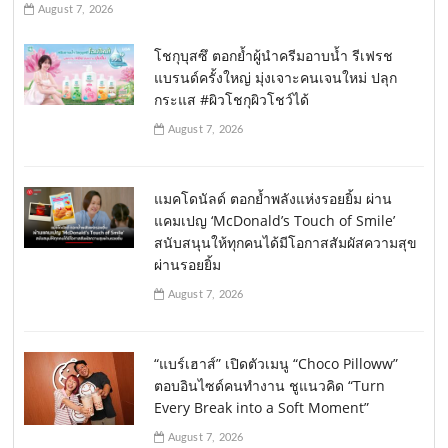
August 7, 2026
โชกุบุสซึ ตอกย้ำผู้นำครีมอาบน้ำ รีเฟรช
แบรนด์ครั้งใหญ่ มุ่งเจาะคนเจนใหม่ ปลุก
กระแส #ผิวโชกุผิวโชว์ได้
August 7, 2026
แมคโดนัลด์ ตอกย้ำพลังแห่งรอยยิ้ม ผ่าน
แคมเปญ ‘McDonald’s Touch of Smile’
สนับสนุนให้ทุกคนได้มีโอกาสสัมผัสความสุข
ผ่านรอยยิ้ม
August 7, 2026
“แบร์เฮาส์” เปิดตัวเมนู “Choco Pilloww”
ตอบอินไซด์คนทำงาน ชูแนวคิด “Turn
Every Break into a Soft Moment”
August 7, 2026