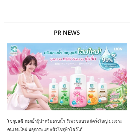
PR NEWS
โชกุบุสซึ ตอกย้ำผู้นำครีมอาบน้ำ รีเฟรชแบรนด์ครั้งใหญ่ มุ่งเจาะ
คนเจนใหม่ ปลุกกระแส #ผิวโชกุผิวโชว์ได้