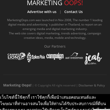
e
t
o
e
t
t
MARKETING
OOPS!
b
u
m
.
a
o
Advertise with us
|
Contact Us
o
b
m
g
k
MarketingOops.com was launched in Nov 2008, The number 1 leading
digital media and advertising 's publisher in Thailand, to report on an
o
e
e
r
.
emerging media and digital marketing industry.
The web site covers digital marketing, trends advertising, campaign
k
.
a
c
creative ideas, media, mobile and technology.
.
c
m
o
Our Partners
c
o
.
m
o
m
c
m
o
m
Marketing Oops!
| © Copyright All right reserved |
Discliamer & Policy
เว็บไซต์นี้ใช้คุกกี้ เราใช้คุกกี้เพื่อนำเสนอคอนเทนต์และ
โฆษณาที่ท่านอาจสนใจเพื่อให้ท่านได้รับประสบการณ์ที่ดีบน
บริการของเรา หากท่านใช้บริการเว็บไซต์ของเราต่อไปโดยไม่