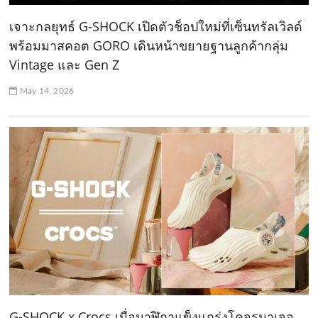
เจาะกลยุทธ์ G-SHOCK เปิดตัวช็อปใหม่ที่เซ็นทรัลเวิลด์
พร้อมมาสคอต GORO เดินหน้าขยายฐานลูกค้ากลุ่ม
Vintage และ Gen Z
May 14, 2026
G-SHOCK x Crocs เมื่อนาฬิกาแข็งแกร่งโคจรมาเจอ