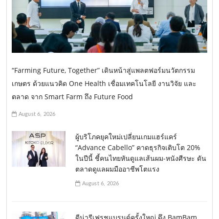
“Farming Future, Together” เดินหน้าสู่แพลตฟอร์มนวัตกรรม
เกษตร ด้วยแนวคิด One Health เชื่อมเทคโนโลยี งานวิจัย และ
ตลาด จาก Smart Farm ถึง Future Food
August 6, 2026
ผู้บริโภคยุคใหม่เปลี่ยนเกมแฮร์แคร์
“Advance Cabello” คาดธุรกิจเติบโต 20%
ในปีนี้ ชี้คนไทยหันดูแลเส้นผม-หนังศีรษะ ดัน
ตลาดดูแลผมมืออาชีพโตแรง
August 6, 2026
ดีน่ารีเฟรชแบรนด์ครั้งใหญ่ ดึง BamBam