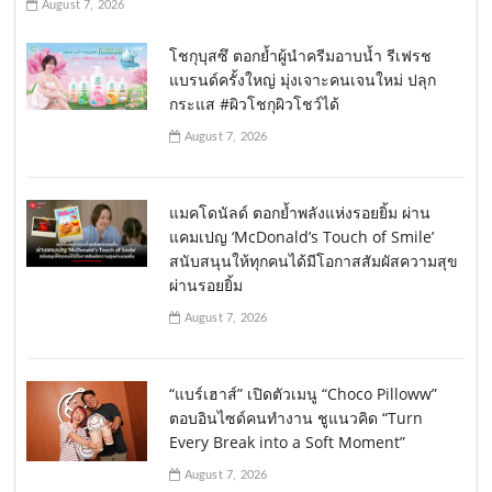
August 7, 2026
โชกุบุสซึ ตอกย้ำผู้นำครีมอาบน้ำ รีเฟรช
แบรนด์ครั้งใหญ่ มุ่งเจาะคนเจนใหม่ ปลุก
กระแส #ผิวโชกุผิวโชว์ได้
August 7, 2026
แมคโดนัลด์ ตอกย้ำพลังแห่งรอยยิ้ม ผ่าน
แคมเปญ ‘McDonald’s Touch of Smile’
สนับสนุนให้ทุกคนได้มีโอกาสสัมผัสความสุข
ผ่านรอยยิ้ม
August 7, 2026
“แบร์เฮาส์” เปิดตัวเมนู “Choco Pilloww”
ตอบอินไซด์คนทำงาน ชูแนวคิด “Turn
Every Break into a Soft Moment”
August 7, 2026