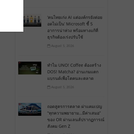
‘คนไทยเก่ง AI แต่องค์กรยังต่อย
อดไม่เป็น’ Microsoft ชี้ 5
อาการน่าห่วง พร้อมทางแก้ที่
ธุรกิจต้องเร่งปรับใช้
August 5, 2026
ทำไม UNO! Coffee ต้องสร้าง
DOS! Matcha? อ่านเกมแตก
แบรนด์เพื่อโตคนละตลาด
August 5, 2026
ถอดสูตรการตลาด ผ่าแคมเปญ
“ทุกความพยายาม…มีค่าเสมอ”
ของ OR ผ่านเลนส์ปรากฏการณ์
สังคม Gen Z