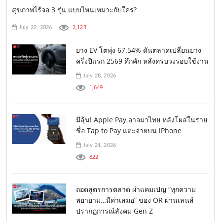
สุขภาพไร้จอ 3 รุ่น แบบไหนเหมาะกับใคร?
2,123
July 22, 2026
ยาง EV โตพุ่ง 67.54% ดันตลาดเปลี่ยนยาง
ครึ่งปีแรก 2569 คึกคัก หลังครบวงรอบใช้งาน
July 28, 2026
1,649
มีลุ้น! Apple Pay อาจมาไทย หลังโผล่ในราย
ชื่อ Tap to Pay แตะจ่ายบน iPhone
July 21, 2026
822
ถอดสูตรการตลาด ผ่าแคมเปญ “ทุกความ
พยายาม…มีค่าเสมอ” ของ OR ผ่านเลนส์
ปรากฏการณ์สังคม Gen Z