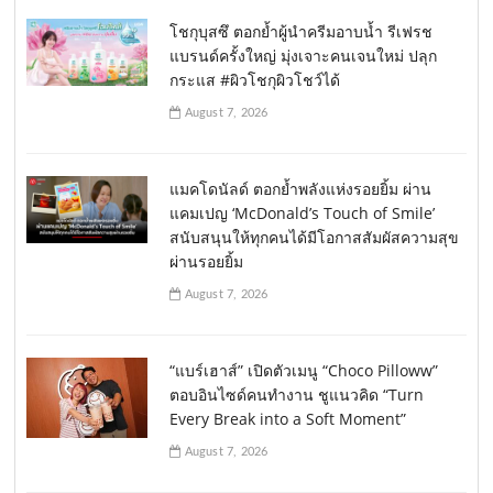
โชกุบุสซึ ตอกย้ำผู้นำครีมอาบน้ำ รีเฟรช
แบรนด์ครั้งใหญ่ มุ่งเจาะคนเจนใหม่ ปลุก
กระแส #ผิวโชกุผิวโชว์ได้
August 7, 2026
แมคโดนัลด์ ตอกย้ำพลังแห่งรอยยิ้ม ผ่าน
แคมเปญ ‘McDonald’s Touch of Smile’
สนับสนุนให้ทุกคนได้มีโอกาสสัมผัสความสุข
ผ่านรอยยิ้ม
August 7, 2026
“แบร์เฮาส์” เปิดตัวเมนู “Choco Pilloww”
ตอบอินไซด์คนทำงาน ชูแนวคิด “Turn
Every Break into a Soft Moment”
August 7, 2026