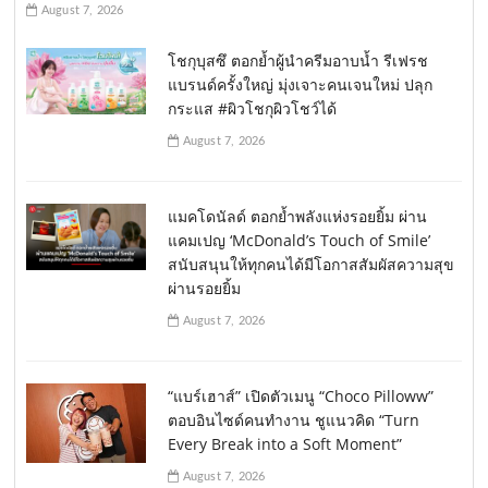
August 7, 2026
โชกุบุสซึ ตอกย้ำผู้นำครีมอาบน้ำ รีเฟรช
แบรนด์ครั้งใหญ่ มุ่งเจาะคนเจนใหม่ ปลุก
กระแส #ผิวโชกุผิวโชว์ได้
August 7, 2026
แมคโดนัลด์ ตอกย้ำพลังแห่งรอยยิ้ม ผ่าน
แคมเปญ ‘McDonald’s Touch of Smile’
สนับสนุนให้ทุกคนได้มีโอกาสสัมผัสความสุข
ผ่านรอยยิ้ม
August 7, 2026
“แบร์เฮาส์” เปิดตัวเมนู “Choco Pilloww”
ตอบอินไซด์คนทำงาน ชูแนวคิด “Turn
Every Break into a Soft Moment”
August 7, 2026