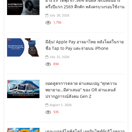
ยาง EV โตพุ่ง 67.54% ดันตลาดเปลี่ยนยาง
ครึ่งปีแรก 2569 คึกคัก หลังครบวงรอบใช้งาน
July 28, 2026
1,756
มีลุ้น! Apple Pay อาจมาไทย หลังโผล่ในราย
ชื่อ Tap to Pay แตะจ่ายบน iPhone
July 21, 2026
834
ถอดสูตรการตลาด ผ่าแคมเปญ “ทุกความ
พยายาม…มีค่าเสมอ” ของ OR ผ่านเลนส์
ปรากฏการณ์สังคม Gen Z
August 5, 2026
535
เดอะมอลล์ไลฟ์สโตร์ เผยอินไซต์ผู้บริโภคจาก