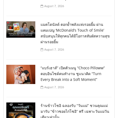
August 7, 2026
แมคโดนัลด์ ตอกย้ำพลังแห่งรอยยิ้ม ผ่าน
แคมเปญ ‘McDonald’s Touch of Smile’
สนับสนุนให้ทุกคนได้มีโอกาสสัมผัสความสุข
ผ่านรอยยิ้ม
August 7, 2026
“แบร์เฮาส์” เปิดตัวเมนู “Choco Pilloww”
ตอบอินไซด์คนทำงาน ชูแนวคิด “Turn
Every Break into a Soft Moment”
August 7, 2026
ร้านข้าวโซอิ ฉลองรับ “วันแม่” ชวนคุณแม่
มารับ “ข้าวซอยไก่โซอิ” ฟรี เฉพาะวันแม่วัน
เดียวเท่านั้น