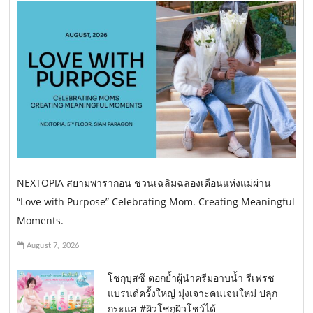
NEXTOPIA สยามพารากอน ชวนเฉลิมฉลองเดือนแห่งแม่ผ่าน
“Love with Purpose” Celebrating Mom. Creating Meaningful
Moments.
August 7, 2026
โชกุบุสซึ ตอกย้ำผู้นำครีมอาบน้ำ รีเฟรช
แบรนด์ครั้งใหญ่ มุ่งเจาะคนเจนใหม่ ปลุก
กระแส #ผิวโชกุผิวโชว์ได้