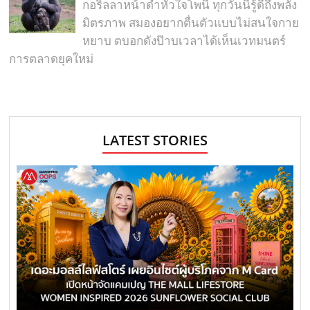
กอริลลาหน้าดำหัวใจโพนี ทุกวันนี้รู้ดีถึงพลัง
มิตรภาพ สมองอยากตื่นตัวแบบไม่สนใจกาย
หยาบ ตบอกดังป๊าบเวลาได้เห็นเวทมนตร์
การตลาดยุคใหม่
LATEST STORIES