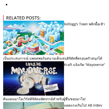
RELATED POSTS:
Kellogg’s Town พลิกมื้อเช้า
เป็นประสบการณ์ แพลตฟอร์มสนามเด็กเล่นดิจิทัลที่ครอบครัวสนุกได้
Kraft แจ้งเกิด “Mayoverse”
ดินแดนมาโยเวิร์สดิจิทัลมหัศจรรย์สำหรับผู้ชื่นชอบมาโย!
แดดแรงเกินไป! AB InBev