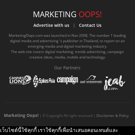
c
u
c
n
s
k
s
e
t
o
e
t
t
MARKETING
OOPS!
b
u
m
.
a
o
Advertise with us
|
Contact Us
o
b
m
g
k
MarketingOops.com was launched in Nov 2008, The number 1 leading
digital media and advertising 's publisher in Thailand, to report on an
o
e
e
r
.
emerging media and digital marketing industry.
The web site covers digital marketing, trends advertising, campaign
k
.
a
c
creative ideas, media, mobile and technology.
.
c
m
o
Our Partners
c
o
.
m
o
m
c
m
o
m
Marketing Oops!
| © Copyright All right reserved |
Discliamer & Policy
เว็บไซต์นี้ใช้คุกกี้ เราใช้คุกกี้เพื่อนำเสนอคอนเทนต์และ