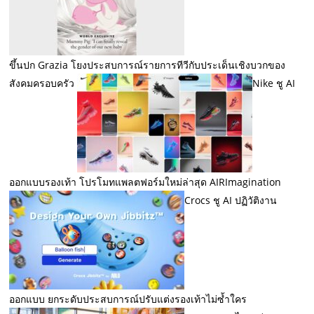
ขึ้นปก Grazia โยงประสบการณ์รายการทีวีกับประเด็นเชิงบวกของ
สังคมครอบครัว
Nike ชู AI
ออกแบบรองเท้า โปรโมทแพลตฟอร์มใหม่ล่าสุด AIRImagination
Crocs ชู AI ปฏิวัติงาน
ออกแบบ ยกระดับประสบการณ์ปรับแต่งรองเท้าไม่ซ้ำใคร