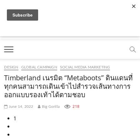
f
y
x
l
i
t
r
a
o
.
i
n
i
s
c
u
c
n
s
k
s
Marketing Oops!
e
t
o
e
t
t
DIGITAL | CREATIVE | ADVERTISING | CAMPAIGN |
STRATEGY
b
u
m
.
a
o
o
b
m
g
k
DESIGN
GLOBAL CAMPAIGN
SOCIAL MEDIA MARKETING
o
e
e
r
.
Timberland เนรมิต “Metaboots” ดินแดนที่
k
.
a
c
ทุกคนสามารถเดินเข้าไปสำรวจเส้นทางการ
ออกแบบรองเท้าได้ตามชอบ
.
c
m
o
c
o
.
m
218
June 14, 2022
Big Gorilla
o
m
c
1
m
o
m