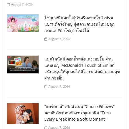
August 7, 2026
โชกุบุสซึ ตอกย้ำผู้นำครีมอาบน้ำ รีเฟรช
แบรนด์ครั้งใหญ่ มุ่งเจาะคนเจนใหม่ ปลุก
กระแส #ผิวโชกุผิวโชว์ได้
August 7, 2026
แมคโดนัลด์ ตอกย้ำพลังแห่งรอยยิ้ม ผ่าน
แคมเปญ ‘McDonald’s Touch of Smile’
สนับสนุนให้ทุกคนได้มีโอกาสสัมผัสความสุข
ผ่านรอยยิ้ม
August 7, 2026
“แบร์เฮาส์” เปิดตัวเมนู “Choco Pilloww”
ตอบอินไซด์คนทำงาน ชูแนวคิด “Turn
Every Break into a Soft Moment”
August 7, 2026