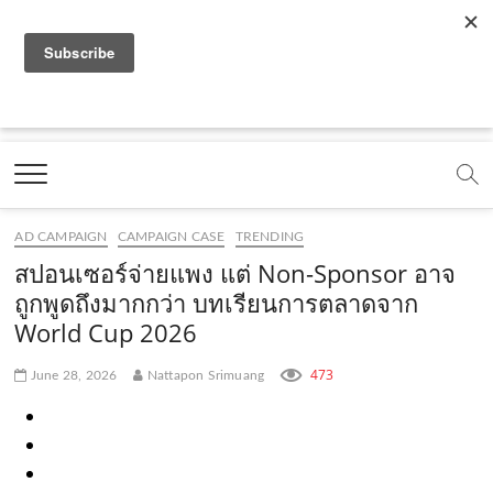
f
y
x
l
i
t
r
a
o
.
i
n
i
s
c
u
c
n
s
k
s
Marketing Oops!
e
t
o
e
t
t
DIGITAL | CREATIVE | ADVERTISING | CAMPAIGN |
STRATEGY
b
u
m
.
a
o
o
b
m
g
k
AD CAMPAIGN
CAMPAIGN CASE
TRENDING
o
e
e
r
.
สปอนเซอร์จ่ายแพง แต่ Non-Sponsor อาจ
k
.
a
c
ถูกพูดถึงมากกว่า บทเรียนการตลาดจาก
World Cup 2026
.
c
m
o
c
o
.
m
473
June 28, 2026
Nattapon Srimuang
o
m
c
m
o
m