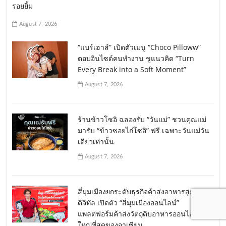
รอยยิ้ม
August 7, 2026
“แบร์เฮาส์” เปิดตัวเมนู “Choco Pilloww”
ตอบอินไซด์คนทำงาน ชูแนวคิด “Turn
Every Break into a Soft Moment”
August 7, 2026
ร้านข้าวโซอิ ฉลองรับ “วันแม่” ชวนคุณแม่
มารับ “ข้าวซอยไก่โซอิ” ฟรี เฉพาะวันแม่วัน
เดียวเท่านั้น
August 7, 2026
สี่มุมเมืองยกระดับธุรกิจค้าส่งอาหารสู่ยุค
ดิจิทัล เปิดตัว “สี่มุมเมืองออนไลน์”
แพลตฟอร์มค้าส่งวัตถุดิบอาหารออนไลน์
ใหญ่ที่สุดของอาเซียน