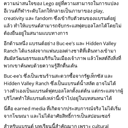
ความน่าสนใจของ Lego อยู่ที่ความสามารถในการแปลง
อีเวนต์กีฬาระดับโลกให้กลายเป็นภาษาของ play,
creativity และ fandom ซึ่งเข้ากับตัวตนของแบรนด์อยู่
แล้ว ทำให้แบรนด์สามารถจับกระแสฟุตบอลโลกได้โดยไม่
ต้องยืนอยู่ในสนามแบบทางการ
อีกด้านหนึ่ง แบรนด์อย่าง Buc-ee’s และ Hidden Valley
Ranch ได้แรงส่งจากแฟนบอลต่างชาติที่เดินทางเข้ามา
สัมผัสวัฒนธรรมอเมริกันในเมืองเจ้าภาพ แล้วโพสต์ถึงสิ่งที่
พวกเขาค้นพบด้วยความรู้สึกตื่นเต้น
Buc-ee’s ซึ่งเป็นเชนร้านสะดวกซื้อจากรัฐเท็กซัส และ
Hidden Valley Ranch ซึ่งเป็นแบรนด์น้ำสลัด อาจไม่ได้
วางตัวเองเป็นแบรนด์ฟุตบอลโลกตั้งแต่ต้น แต่กระแสจากผู้
บริโภคทำให้แบรนด์เหล่านี้เข้าไปอยู่ในบทสนทนาได้
นี่คือ earned media ที่เกิดจากประสบการณ์จริง ไม่ได้เริ่ม
จากโฆษณา และไม่ได้อาศัยสิทธิ์การเป็นสปอนเซอร์
สำหรับแบรนด์ บทเรียนนี้สำคัญมาก เพราะ cultural