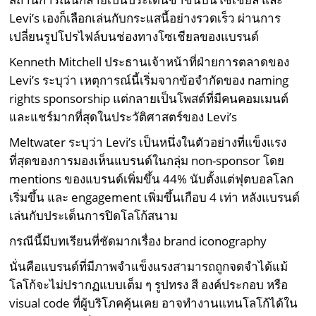
Levi’s เองก็เลือกเล่นกับกระแสนี้อย่างรวดเร็ว ผ่านการ
เปลี่ยนรูปโปรไฟล์บนช่องทางโซเชียลของแบรนด์
Kenneth Mitchell ประธานเจ้าหน้าที่ฝ่ายการตลาดของ
Levi’s ระบุว่า เหตุการณ์นี้เริ่มจากข้อจำกัดของ naming
rights sponsorship แต่กลายเป็นโพสต์ที่มีคนคอมเมนต์
และแชร์มากที่สุดในประวัติศาสตร์ของ Levi’s
Meltwater ระบุว่า Levi’s เป็นหนึ่งในตัวอย่างที่แข็งแรง
ที่สุดของการมองเห็นแบรนด์ในกลุ่ม non-sponsor โดย
mentions ของแบรนด์เพิ่มขึ้น 44% นับตั้งแต่ฟุตบอลโลก
เริ่มขึ้น และ engagement เพิ่มขึ้นเกือบ 4 เท่า หลังแบรนด์
เล่นกับประเด็นการปิดโลโก้สนาม
กรณีนี้มีบทเรียนที่ชัดมากเรื่อง brand iconography
นั่นคือแบรนด์ที่มีภาพจำแข็งแรงสามารถถูกจดจำได้แม้
โลโก้จะไม่ปรากฏแบบเต็ม ๆ รูปทรง สี องค์ประกอบ หรือ
visual code ที่ผู้บริโภคคุ้นเคย อาจทำงานแทนโลโก้ได้ใน