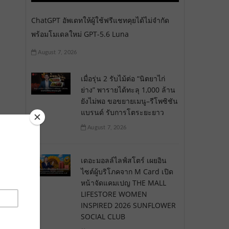
ChatGPT อัพเดทให้ผู้ใช้ฟรีแชทคุยได้ไม่จำกัด
พร้อมโมเดลใหม่ GPT-5.6 Luna
August 7, 2026
เมื่อรุ่น 2 รับไม้ต่อ “นิตยาไก่
ย่าง” พารายได้ทะลุ 1,000 ล้าน
ยังไม่พอ ขอขยายเมนู–รีโพซิชัน
แบรนด์ รับการโตระยะยาว
August 7, 2026
เดอะมอลล์ไลฟ์สโตร์ เผยอิน
ไซต์ผู้บริโภคจาก M Card เปิด
หน้าจัดแคมเปญ THE MALL
LIFESTORE WOMEN
INSPIRED 2026 SUNFLOWER
SOCIAL CLUB