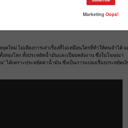
ปี 2025 ด้วยแคมเปญ “Best of Both Worlds” ไอเดียสุดครีเอท
ิดที่ปารีส ประเทศฝรั่งเศส แต่ไปอยู่ที่รัฐเท็กซัส และขับรถไฮบริ
ดยุคใหม่ ไม่เพียงการเล่าเรื่องที่ไม่เหมือนใครที่ทำให้คนจำได้ แต
จากทั้งสองโลก ทั้งประหยัดน้ำมันและเปี่ยมพลังงาน ซึ่งในโฆษณา
น” ได้เพราะประหยัดค่าน้ำมัน ซึ่งเป็นการแปลงเรื่องประหยัดเง