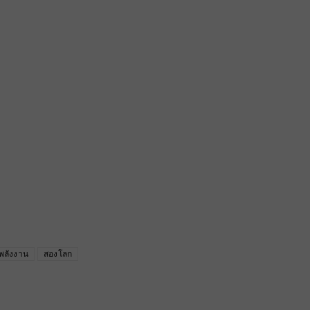
พลังงาน
สองโลก