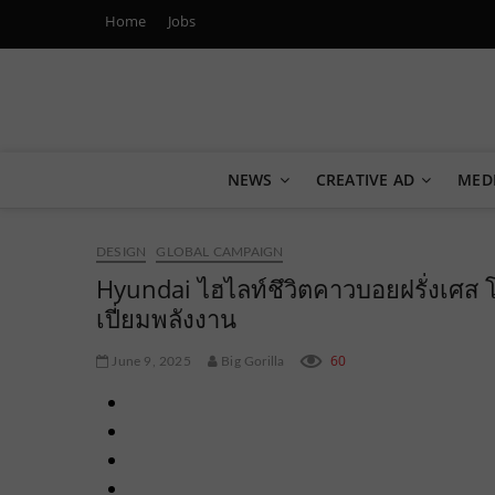
Home
Jobs
Marketing Oops!
DIGITAL | CREATIVE | ADVERTISING | CAMPAIGN | STRA
NEWS
CREATIVE AD
MED
DESIGN
GLOBAL CAMPAIGN
Hyundai ไฮไลท์ชึวิตคาวบอยฝรั่งเศส โ
เปี่ยมพลังงาน
60
June 9, 2025
Big Gorilla