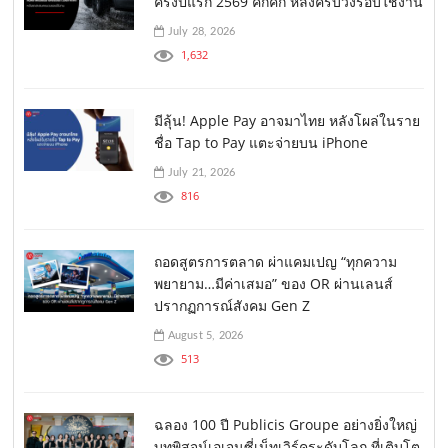
ครึ่งปีแรก 2569 คึกคัก หลังครบวงรอบใช้งาน
July 28, 2026
1,632
มีลุ้น! Apple Pay อาจมาไทย หลังโผล่ในราย
ชื่อ Tap to Pay แตะจ่ายบน iPhone
July 21, 2026
816
ถอดสูตรการตลาด ผ่าแคมเปญ “ทุกความ
พยายาม…มีค่าเสมอ” ของ OR ผ่านเลนส์
ปรากฏการณ์สังคม Gen Z
August 5, 2026
513
ฉลอง 100 ปี Publicis Groupe อย่างยิ่งใหญ่
บทพิสูจน์เอเจนซี่เน็ทเวิร์คระดับโลก ที่เติบโต