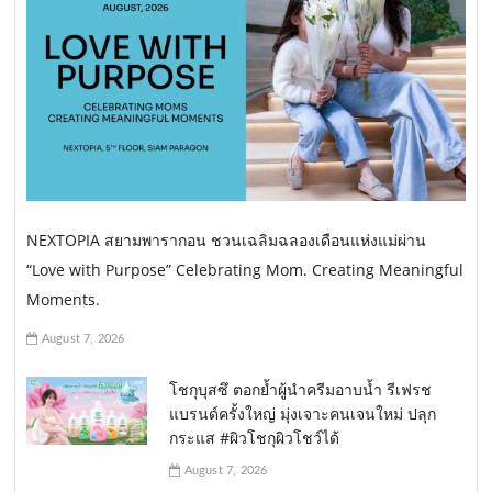
NEXTOPIA สยามพารากอน ชวนเฉลิมฉลองเดือนแห่งแม่ผ่าน
“Love with Purpose” Celebrating Mom. Creating Meaningful
Moments.
August 7, 2026
โชกุบุสซึ ตอกย้ำผู้นำครีมอาบน้ำ รีเฟรช
แบรนด์ครั้งใหญ่ มุ่งเจาะคนเจนใหม่ ปลุก
กระแส #ผิวโชกุผิวโชว์ได้
August 7, 2026