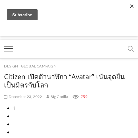
f
y
x
l
i
t
r
a
o
.
i
n
i
s
c
u
c
n
s
k
s
Marketing Oops!
e
t
o
e
t
t
DIGITAL | CREATIVE | ADVERTISING | CAMPAIGN |
STRATEGY
b
u
m
.
a
o
o
b
m
g
k
DESIGN
GLOBAL CAMPAIGN
o
e
e
r
.
Citizen เปิดตัวนาฬิกา “Avatar” เน้นจุดยืน
k
.
a
c
เป็นมิตรกับโลก
.
c
m
o
239
December 23, 2022
Big Gorilla
c
o
.
m
1
o
m
c
m
o
m