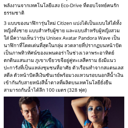
พลังงานจากเทคโนโลยีแสง Eco-Drive ที่ตอบโจทย์คนรัก
ธรรมชาติ
3 แบบของนาฬิการุ่นใหม่ Citizen แบ่งได้เป็นแบบใส่ได้ทั้ง
หญิงทั้งชาย แบบสำหรับผู้ชาย และแบบสำหรับผู้หญิงสวม
ใส่ มีความเห็นว่ารุ่น Unisex Avatar Pandora Wave เป็น
นาฬิกาที่โดดเด่นที่สุดในกลุ่ม ลวดลายที่ปรากฏบนหน้าปัด
เป็นภาพทิวทัศน์ของแพนดอร่าในช่วงเวลาพระอาทิตย์
ตกดินแสนงาม ภูเขาเขียวขจีอยู่คู่ทะเลสีคราม ยังมีแนว
ปะการังที่เป็นแหล่งชุมชนที่อาศัย ตัวเรือนทำจากสแตนเลส
สตีล ตัวหน้าปัดสีเงินซันเรย์พร้อมวงแหวนรอบนอกสีน้ำเงิน
เข้ากันกับสายหนังสีน้ำตาลที่ผลิตบนเทคโนโลยียั่งยืน
สามารถกันน้ำได้ลึก 100 เมตร (328 ฟุต)