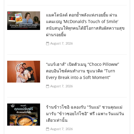
แมคโดนัลด์ ตอกย้ำพลังแห่งรอยยิ้ม ผ่าน
แคมเปญ ‘McDonald’s Touch of Smile’
สนับสนุนให้ทุกคนได้มีโอกาสสัมผัสความสุข
ผ่านรอยยิ้ม
August 7, 2026
“แบร์เฮาส์” เปิดตัวเมนู “Choco Pilloww”
ตอบอินไซด์คนทำงาน ชูแนวคิด “Turn
Every Break into a Soft Moment”
August 7, 2026
ร้านข้าวโซอิ ฉลองรับ “วันแม่” ชวนคุณแม่
มารับ “ข้าวซอยไก่โซอิ” ฟรี เฉพาะวันแม่วัน
เดียวเท่านั้น
August 7, 2026