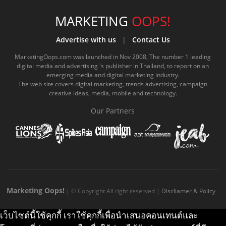
c
u
c
n
s
k
s
e
t
o
e
t
t
MARKETING
OOPS!
b
u
m
.
a
o
Advertise with us
|
Contact Us
o
b
m
g
k
MarketingOops.com was launched in Nov 2008, The number 1 leading
digital media and advertising 's publisher in Thailand, to report on an
o
e
e
r
.
emerging media and digital marketing industry.
The web site covers digital marketing, trends advertising, campaign
k
.
a
c
creative ideas, media, mobile and technology.
.
c
m
o
Our Partners
c
o
.
m
o
m
c
m
o
m
Marketing Oops!
| © Copyright All right reserved |
Discliamer & Policy
เว็บไซต์นี้ใช้คุกกี้ เราใช้คุกกี้เพื่อนำเสนอคอนเทนต์และ