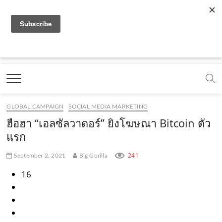
f
y
x
l
i
t
r
a
o
.
i
n
i
s
c
u
c
n
s
k
s
Marketing Oops!
e
t
o
e
t
t
DIGITAL | CREATIVE | ADVERTISING | CAMPAIGN |
STRATEGY
b
u
m
.
a
o
o
b
m
g
k
GLOBAL CAMPAIGN
SOCIAL MEDIA MARKETING
o
e
e
r
.
ฮือฮา “เอลซัลวาดอร์” ยิงโฆษณา Bitcoin ตัว
k
.
a
c
แรก
.
c
m
o
241
September 2, 2021
Big Gorilla
c
o
.
m
16
o
m
c
m
o
m