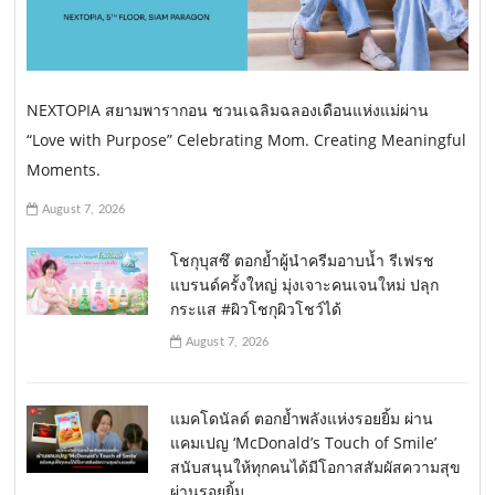
NEXTOPIA สยามพารากอน ชวนเฉลิมฉลองเดือนแห่งแม่ผ่าน
“Love with Purpose” Celebrating Mom. Creating Meaningful
Moments.
August 7, 2026
โชกุบุสซึ ตอกย้ำผู้นำครีมอาบน้ำ รีเฟรช
แบรนด์ครั้งใหญ่ มุ่งเจาะคนเจนใหม่ ปลุก
กระแส #ผิวโชกุผิวโชว์ได้
August 7, 2026
แมคโดนัลด์ ตอกย้ำพลังแห่งรอยยิ้ม ผ่าน
แคมเปญ ‘McDonald’s Touch of Smile’
สนับสนุนให้ทุกคนได้มีโอกาสสัมผัสความสุข
ผ่านรอยยิ้ม