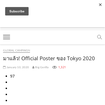
f
y
x
l
i
t
r
a
o
.
i
n
i
s
c
u
c
n
s
k
s
Marketing Oops!
e
t
o
e
t
t
DIGITAL | CREATIVE | ADVERTISING | CAMPAIGN |
STRATEGY
b
u
m
.
a
o
o
b
m
g
k
GLOBAL CAMPAIGN
o
e
e
r
.
มาแล้ว! Official Poster ของ Tokyo 2020
k
.
a
c
1,321
January 10, 2020
Big Gorilla
.
c
m
o
97
c
o
.
m
o
m
c
m
o
m