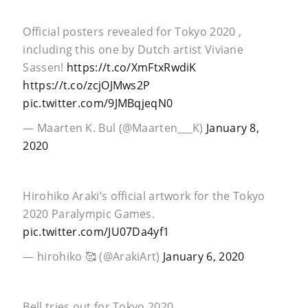
Official posters revealed for Tokyo 2020 ,
including this one by Dutch artist Viviane
Sassen!
https://t.co/XmFtxRwdiK
https://t.co/zcjOJMws2P
pic.twitter.com/9JMBqjeqN0
— Maarten K. Bul (@Maarten___K)
January 8,
2020
Hirohiko Araki’s official artwork for the Tokyo
2020 Paralympic Games.
pic.twitter.com/JU07Da4yf1
— hirohiko 🥰 (@ArakiArt)
January 6, 2020
Bell tries out for Tokyo 2020.