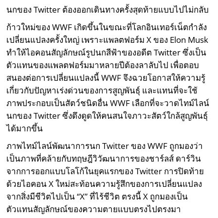
นกของ Twitter ต้องออกเดินทางครั้งสุดท้ายแบบไปไม่กลับ
ก้าวใหม่ของ WWF เกิดขึ้นในขณะที่โลกอินเทอร์เน็ตกำลัง
เปลี่ยนแปลงครั้งใหญ่ เพราะแพลตฟอร์ม X ของ Elon Musk
ทำให้ไอคอนสัญลักษณ์รูปนกสีฟ้าของอดีต Twitter ซึ่งเป็น
ตัวแทนของแพลตฟอร์มมาหลายปีต้องลาลับไป เพื่อตอบ
สนองต่อการเปลี่ยนแปลงนี้ WWF จึงฉวยโอกาสให้ความรู้
เกี่ยวกับปัญหาเร่งด่วนของการสูญพันธุ์ และแทนที่จะใช้
ภาพประกอบเป็นสัตว์ชนิดอื่น WWF เลือกที่จะวาดไทม์ไลน์
นกของ Twitter ซึ่งดึงดูดให้คนสนใจภาวะสัตว์ใกล้สูญพันธุ์
ได้มากขึ้น
ภาพไทม์ไลน์พัฒนาการนก Twitter ของ WWF ถูกมองว่า
เป็นภาพที่คล้ายกับทฤษฎีวิวัฒนาการของชาร์ลส์ ดาร์วิน
จากการออกแบบโลโก้ในยุคแรกของ Twitter การปิดท้าย
ด้วยไอคอน X ใหม่สะท้อนความรู้สึกของการเปลี่ยนแปลง
จากสิ่งมีชีวิตไปเป็น “X” ที่ไร้ชีวิต ตรงนี้ X ถูกมองเป็น
ตัวแทนสัญลักษณ์ของความตายแบบตรงไปตรงมา