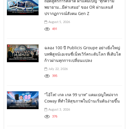
ถอดสูตรการตลาด ผ่าแคมเปญ “ทุกความ
พยายาม…มีค่าเสมอ” ของ OR ผ่านเลนส์
ปรากฏการณ์สังคม Gen Z
August 5, 2026
491
ฉลอง 100 ปี Publicis Groupe อย่างยิ่งใหญ่
บทพิสูจน์เอเจนซี่เน็ทเวิร์คระดับโลก ที่เติบโต
ก้าวผ่านทุกการเปลี่ยนแปลง
July 22, 2026
395
“โอ้โห! เกล เกล 99 บาท” แคมเปญใหม่จาก
Coway ที่ทำให้สุขภาพในบ้านเริ่มต้นง่ายขึ้น
August 3, 2026
376