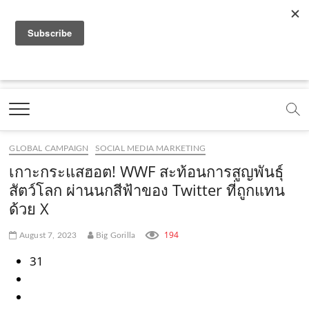
f
y
x
l
i
t
r
a
o
.
i
n
i
s
c
u
c
n
s
k
s
Marketing Oops!
e
t
o
e
t
t
DIGITAL | CREATIVE | ADVERTISING | CAMPAIGN |
STRATEGY
b
u
m
.
a
o
o
b
m
g
k
GLOBAL CAMPAIGN
SOCIAL MEDIA MARKETING
o
e
e
r
.
เกาะกระแสฮอต! WWF สะท้อนการสูญพันธุ์
k
.
a
c
สัตว์โลก ผ่านนกสีฟ้าของ Twitter ที่ถูกแทน
ด้วย X
.
c
m
o
c
o
.
m
194
August 7, 2023
Big Gorilla
o
m
c
31
m
o
m