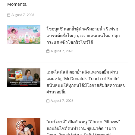
Moments.
August 7, 2026
โชกุบุสซึ ตอกย้ำผู้นำครีมอาบน้ำ รีเฟรช
แบรนด์ครั้งใหญ่ มุ่งเจาะคนเจนใหม่ ปลุก
กระแส #ผิวโชกุผิวโชว์ได้
August 7, 2026
แมคโดนัลด์ ตอกย้ำพลังแห่งรอยยิ้ม ผ่าน
แคมเปญ ‘McDonald’s Touch of Smile’
สนับสนุนให้ทุกคนได้มีโอกาสสัมผัสความสุข
ผ่านรอยยิ้ม
August 7, 2026
“แบร์เฮาส์” เปิดตัวเมนู “Choco Pilloww”
ตอบอินไซด์คนทำงาน ชูแนวคิด “Turn
Every Break into a Soft Moment”