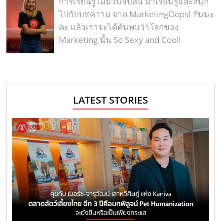
การเรียนรู้ไม่มีวันจบสิ้น มาเรียนรู้และสนุก
ไปกับบทความ จาก MarketingOops! กันนะ
คะ แล้วเราจะได้ค้นพบว่าโลกของ
Marketing นั้น So Sexy and Cool!
LATEST STORIES