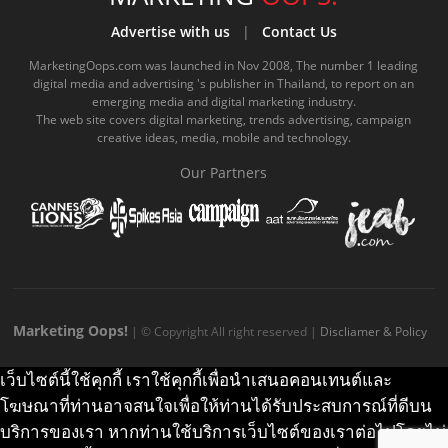
b
u
m
.
a
o
Advertise with us
|
Contact Us
o
b
m
g
k
MarketingOops.com was launched in Nov 2008, The number 1 leading
digital media and advertising 's publisher in Thailand, to report on an
o
e
e
r
.
emerging media and digital marketing industry.
The web site covers digital marketing, trends advertising, campaign
k
.
a
c
creative ideas, media, mobile and technology.
.
c
m
o
Our Partners
c
o
.
m
o
m
c
m
o
m
Marketing Oops!
| © Copyright All right reserved |
Discliamer & Policy
เว็บไซต์นี้ใช้คุกกี้ เราใช้คุกกี้เพื่อนำเสนอคอนเทนต์และ
โฆษณาที่ท่านอาจสนใจเพื่อให้ท่านได้รับประสบการณ์ที่ดีบน
บริการของเรา หากท่านใช้บริการเว็บไซต์ของเราต่อไปโดยไม่