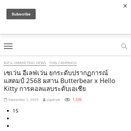
f
y
x
l
i
t
r
a
o
.
i
n
i
s
c
u
c
n
s
k
s
Marketing Oops!
e
t
o
e
t
t
DIGITAL | CREATIVE | ADVERTISING | CAMPAIGN |
STRATEGY
b
u
m
.
a
o
o
b
m
g
k
BIZ & MARKETING NEWS
THAI CAMPAIGN
o
e
e
r
.
เซเว่น อีเลฟเว่น ยกระดับปรากฏการณ์
k
.
a
c
แสตมป์ 2568 ผสาน Butterbear x Hello
Kitty การคอลแลบระดับเอเชีย
.
c
m
o
c
o
.
m
1,330
September 1, 2025
pigabyte
o
m
c
15
m
o
m