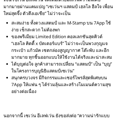
มากมายผ่านแคมเปญ “เซเว่นฯ แสตมป์ เฮลโล ฮีลใจ เพื่อน
ใหม่สุดจึ้ง ตัวตึงเอเชีย” ไม่ว่าจะเป็น
สะสมง่าย ทั้งดวงแสตมป์ และ M-Stamp บน 7App ใช้
ง่าย เช็กสะดวก ไม่ต้องพก
ของพรีเมียม Limited Edition คอลเลกชันสุดคิวต์
“เฮลโล คิตตี้ x บัตเตอร์แบร์” ไม่ว่าจะเป็นพวงกุญแจ
กระเป๋า แก้วมัค เซตกล่องสูญญากาศ โต๊ะพับ และอีก
มากมาย ทุกชิ้นออกแบบให้ใช้งานได้จริงและน่าสะสม
ได้บุญต่อใจ ลูกค้าสามารถเปลี่ยน “แสตมป์” เป็น “บุญ”
ในโครงการบุญนิธิแสตมป์เซเว่น”
สนุกครบวงจร มีกิจกรรมและเซอร์ไพรส์สุดพิเศษบน
7App ให้แฟน ๆ ได้ร่วมลุ้นและสร้างโมเมนต์ความสุข
อย่างต่อเนื่อง
นอกจากนี้ เซเว่น อีเลฟเว่น ยังขอส่งต่อ “ความน่ารักแบบ