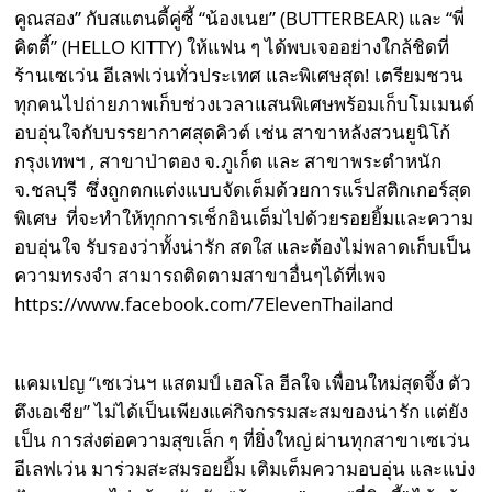
คูณสอง” กับสแตนดี้คู่ซี้ “น้องเนย” (BUTTERBEAR) และ “พี่
คิตตี้” (HELLO KITTY) ให้แฟน ๆ ได้พบเจออย่างใกล้ชิดที่
ร้านเซเว่น อีเลฟเว่นทั่วประเทศ และพิเศษสุด! เตรียมชวน
ทุกคนไปถ่ายภาพเก็บช่วงเวลาแสนพิเศษพร้อมเก็บโมเมนต์
อบอุ่นใจกับบรรยากาศสุดคิวต์ เช่น สาขาหลังสวนยูนิโก้
กรุงเทพฯ , สาขาป่าตอง จ.ภูเก็ต และ สาขาพระตำหนัก
จ.ชลบุรี ซึ่งถูกตกแต่งแบบจัดเต็มด้วยการแร็ปสติกเกอร์สุด
พิเศษ ที่จะทำให้ทุกการเช็กอินเต็มไปด้วยรอยยิ้มและความ
อบอุ่นใจ รับรองว่าทั้งน่ารัก สดใส และต้องไม่พลาดเก็บเป็น
ความทรงจำ สามารถติดตามสาขาอื่นๆได้ที่เพจ
https://www.facebook.com/7ElevenThailand
แคมเปญ “เซเว่นฯ แสตมป์ เฮลโล ฮีลใจ เพื่อนใหม่สุดจึ้ง ตัว
ตึงเอเชีย” ไม่ได้เป็นเพียงแค่กิจกรรมสะสมของน่ารัก แต่ยัง
เป็น การส่งต่อความสุขเล็ก ๆ ที่ยิ่งใหญ่ ผ่านทุกสาขาเซเว่น
อีเลฟเว่น มาร่วมสะสมรอยยิ้ม เติมเต็มความอบอุ่น และแบ่ง