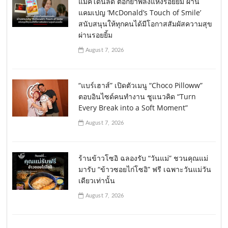
แมคโดนัลด์ ตอกย้ำพลังแห่งรอยยิ้ม ผ่าน
แคมเปญ ‘McDonald’s Touch of Smile’
สนับสนุนให้ทุกคนได้มีโอกาสสัมผัสความสุข
ผ่านรอยยิ้ม
August 7, 2026
“แบร์เฮาส์” เปิดตัวเมนู “Choco Pilloww”
ตอบอินไซด์คนทำงาน ชูแนวคิด “Turn
Every Break into a Soft Moment”
August 7, 2026
ร้านข้าวโซอิ ฉลองรับ “วันแม่” ชวนคุณแม่
มารับ “ข้าวซอยไก่โซอิ” ฟรี เฉพาะวันแม่วัน
เดียวเท่านั้น
August 7, 2026