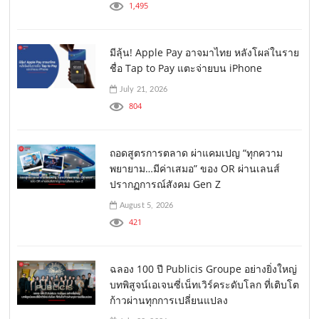
1,495
มีลุ้น! Apple Pay อาจมาไทย หลังโผล่ในราย
ชื่อ Tap to Pay แตะจ่ายบน iPhone
July 21, 2026
804
ถอดสูตรการตลาด ผ่าแคมเปญ “ทุกความ
พยายาม…มีค่าเสมอ” ของ OR ผ่านเลนส์
ปรากฏการณ์สังคม Gen Z
August 5, 2026
421
ฉลอง 100 ปี Publicis Groupe อย่างยิ่งใหญ่
บทพิสูจน์เอเจนซี่เน็ทเวิร์คระดับโลก ที่เติบโต
ก้าวผ่านทุกการเปลี่ยนแปลง