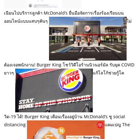
เนียนไปบริการลูกค้า McDonald’s ยื่นมือจัดการเรื่องร้องเรียนบน
ออนไลน์แบบแสบๆคันๆ
ไม่
ต้องเจอพนักงาน! Burger King โชว์วิดีโอร้านนิวนอร์มัล รับยุค COVID
ยาวๆ
แก้โลโก้ช่วยกู้โค
วิด-19 ได้! Burger King เตือนเรื่องอยู่บ้าน McDonald’s ชู social
distancing
แคมเปญ The