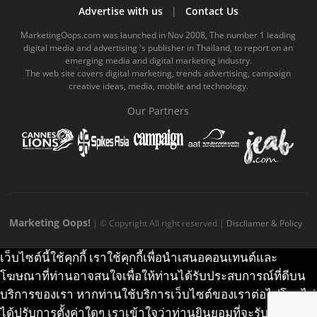
b
u
m
.
a
o
Advertise with us
|
Contact Us
o
b
m
g
k
MarketingOops.com was launched in Nov 2008, The number 1 leading
digital media and advertising 's publisher in Thailand, to report on an
o
e
e
r
.
emerging media and digital marketing industry.
The web site covers digital marketing, trends advertising, campaign
k
.
a
c
creative ideas, media, mobile and technology.
.
c
m
o
Our Partners
c
o
.
m
o
m
c
m
o
m
Marketing Oops!
| © Copyright All right reserved |
Discliamer & Policy
เว็บไซต์นี้ใช้คุกกี้ เราใช้คุกกี้เพื่อนำเสนอคอนเทนต์และ
โฆษณาที่ท่านอาจสนใจเพื่อให้ท่านได้รับประสบการณ์ที่ดีบน
บริการของเรา หากท่านใช้บริการเว็บไซต์ของเราต่อไปโดยไม่
ได้ปรับการตั้งค่าใดๆ เราเข้าใจว่าท่านยินยอมที่จะรับคุกกี้บน