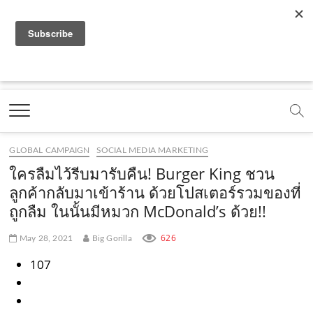
f
y
x
l
i
t
r
a
o
.
i
n
i
s
c
u
c
n
s
k
s
Marketing Oops!
e
t
o
e
t
t
DIGITAL | CREATIVE | ADVERTISING | CAMPAIGN |
STRATEGY
b
u
m
.
a
o
o
b
m
g
k
GLOBAL CAMPAIGN
SOCIAL MEDIA MARKETING
o
e
e
r
.
ใครลืมไว้รีบมารับคืน! Burger King ชวน
k
.
a
c
ลูกค้ากลับมาเข้าร้าน ด้วยโปสเตอร์รวมของที่
ถูกลืม ในนั้นมีหมวก McDonald’s ด้วย!!
.
c
m
o
c
o
.
m
626
May 28, 2021
Big Gorilla
o
m
c
107
m
o
m