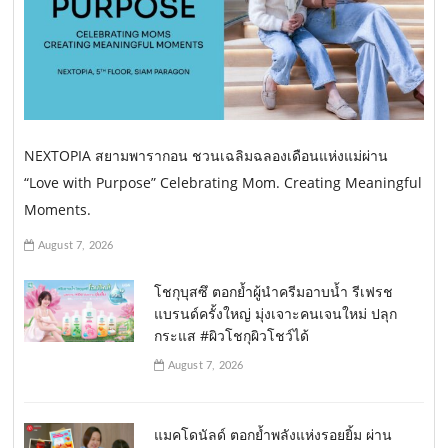
NEXTOPIA สยามพารากอน ชวนเฉลิมฉลองเดือนแห่งแม่ผ่าน
“Love with Purpose” Celebrating Mom. Creating Meaningful
Moments.
August 7, 2026
โชกุบุสซึ ตอกย้ำผู้นำครีมอาบน้ำ รีเฟรช
แบรนด์ครั้งใหญ่ มุ่งเจาะคนเจนใหม่ ปลุก
กระแส #ผิวโชกุผิวโชว์ได้
August 7, 2026
แมคโดนัลด์ ตอกย้ำพลังแห่งรอยยิ้ม ผ่าน