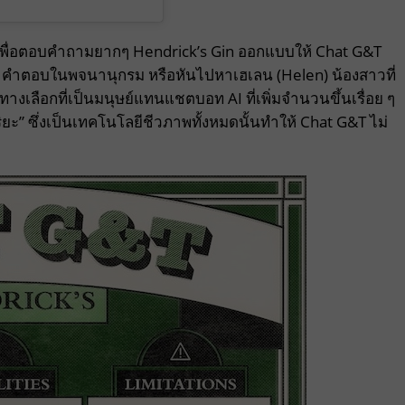
เพื่อตอบคำถามยากๆ Hendrick’s Gin ออกแบบให้ Chat G&T
้นหาคำตอบในพจนานุกรม หรือหันไปหาเฮเลน (Helen) น้องสาวที่
ีทางเลือกที่เป็นมนุษย์แทนแชตบอท AI ที่เพิ่มจำนวนขึ้นเรื่อย ๆ
ิยะ” ซึ่งเป็นเทคโนโลยีชีวภาพทั้งหมดนั้นทำให้ Chat G&T ไม่