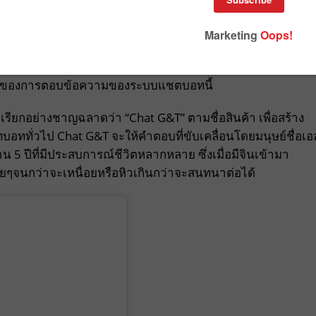
 ประกาศเปิดตัวบอทโต้ตอบชื่อ Chat G&T แทนที่จะรันโดย AI แต
จะตอบคำถามของแฟนๆ ขณะจิบ Hendrick’s & Tonic ในห้องสมุดที่
ต้องของการตอบข้อความของระบบแชตบอทนี้
อเรียกอย่างชาญฉลาดว่า “Chat G&T” ตามชื่อสินค้า เพื่อสร้าง
ทั่วไป Chat G&T จะให้คำตอบที่ขับเคลื่อนโดยมนุษย์ชื่อเอ
น 5 ปีที่มีประสบการณ์ชีวิตหลากหลาย ซึ่งเมื่อมีจินเข้ามา
ื่อยๆจนกว่าจะเหนื่อยหรือหิวเกินกว่าจะสนทนาต่อได้