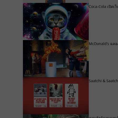
Coca-Cola เปิดเว็
McDonald’s ฉลองต
Saatchi & Saatch
สวนสัตว์ลอนดอนดึ