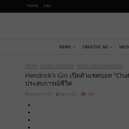
Home
Jobs
Marketing Oops!
DIGITAL | CREATIVE | ADVERTISING | CAMPAIGN | STRA
NEWS
CREATIVE AD
MED
DESIGN
GLOBAL CAMPAIGN
SOCIAL MEDIA MARKETING
Hendrick’s Gin เปิดตัวแชตบอท “Chat G
ประสบการณ์ชีวิต
338
April 25, 2023
Big Gorilla