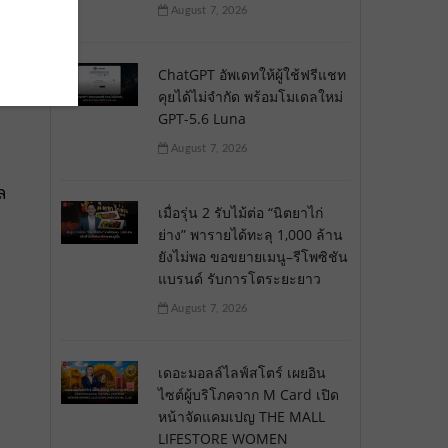
August 7, 2026
่
ChatGPT อัพเดทให้ผู้ใช้ฟรีแชท
คุยได้ไม่จำกัด พร้อมโมเดลใหม่
GPT-5.6 Luna
August 7, 2026
ล
เมื่อรุ่น 2 รับไม้ต่อ “นิตยาไก่
ย่าง” พารายได้ทะลุ 1,000 ล้าน
ยังไม่พอ ขอขยายเมนู–รีโพซิชัน
แบรนด์ รับการโตระยะยาว
August 7, 2026
เดอะมอลล์ไลฟ์สโตร์ เผยอิน
ไซต์ผู้บริโภคจาก M Card เปิด
หน้าจัดแคมเปญ THE MALL
LIFESTORE WOMEN