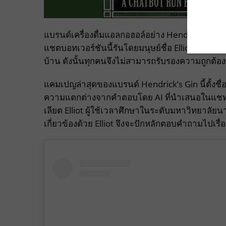
แบรนด์เครื่องดื่มแอลกอฮอล์อย่าง Hendrick’s Gin
แชตบอทเวอร์ชันนี้รันโดยมนุษย์ชื่อ Elliot ซึ่ง
บ้าน ดังนั้นทุกคนจึงไม่สามารถรับรองความถูก
แคมเปญล่าสุดของแบรนด์ Hendrick’s Gin นี้ตั้งชื่
ความแตกต่างจากคำตอบโดย AI ที่นำเสนอในแชทบอท
เลียต Elliot ผู้ใช้เวลาศึกษาในระดับมหาวิทยาลัยนา
เกี่ยวข้องด้วย Elliot จึงจะปักหลักตอบคำถามไปเร