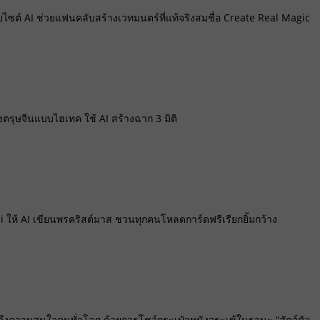
บไซต์ AI ช่วยแฟนคลับสร้างเวทมนตร์ที่แท้จริงสมชื่อ Create Real Magic
รุษจีนแบบไฮเทค ใช้ AI สร้างฉาก 3 มิติ
i ให้ AI เขียนพรคริสต์มาส ชวนทุกคนโหลดการ์ดฟรีเรียกยิ้มกว้าง
งความสนใจคนทั่วโลก ด้วยการโชว์กระเป๋าหนังจระเข้ในฐานะ “สัตว์ตัว