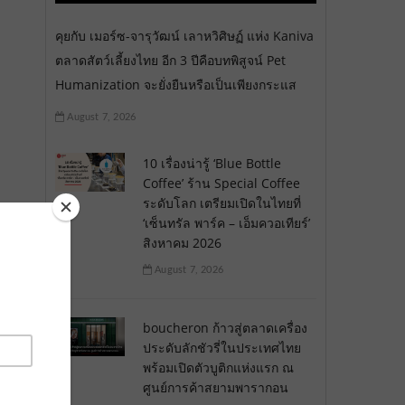
คุยกับ เมอร์ซ-จารุวัฒน์ เลาหวิศิษฏ์ แห่ง Kaniva
ตลาดสัตว์เลี้ยงไทย อีก 3 ปีคือบทพิสูจน์ Pet
Humanization จะยั่งยืนหรือเป็นเพียงกระแส
August 7, 2026
10 เรื่องน่ารู้ ‘Blue Bottle
Coffee’ ร้าน Special Coffee
ระดับโลก เตรียมเปิดในไทยที่
‘เซ็นทรัล พาร์ค – เอ็มควอเทียร์’
สิงหาคม 2026
August 7, 2026
boucheron ก้าวสู่ตลาดเครื่อง
ประดับลักชัวรี่ในประเทศไทย
พร้อมเปิดตัวบูติกแห่งแรก ณ
ศูนย์การค้าสยามพารากอน