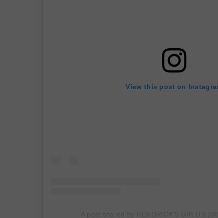
View this post on Instagr
A post shared by HENDRICK'S GIN US (@h