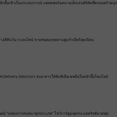
ลิกมื้อเช้าเป็นประสบการณ์ แพลตฟอร์มสนามเด็กเล่นดิจิทัลที่ครอบครัวสนุก
างสีสันวันวาเลนไทน์ ขายช่อดอกกุหลาบคู่แก้วเบียร์สุดเนียน
cDelivery Detectors ส่งอาหารให้ทันทีเมื่อเชฟมือใหม่ทำมื้อไหนไหม้
กษณ์ “แหล่งการสนทนาทุกประเภท” โชว์การ์ตูนจุดกระแสคริสต์มาสสุด