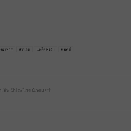
่งอาหาร
ส่วนลด
แพล็ตฟอร์ม
แมตช์
ดเลิฟ มีประโยชน์กดแชร์