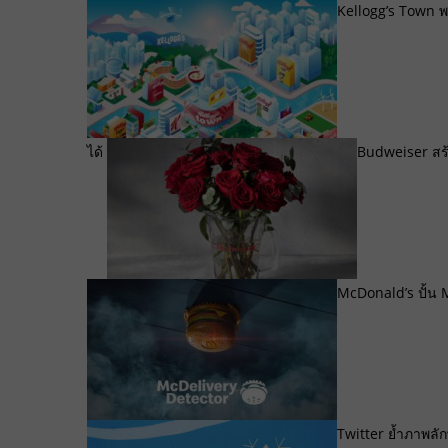
Kellogg’s Town พ
ได้
Budweiser สร้
McDonald’s ปั้น M
Twitter ย้ำภาพลั