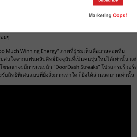
วแคมเปญการตลาดครั้งใหญ่เพื่อดึงดูดใจแฟนอเมริกันฟุตบอลระด
ค้า Gen Z ติดใจไม่หยุด เพราะเปิดให้ทุกคนที่สั่งอาหารในวัน
ื่อยๆ
Too Much Winning Energy” ภาพที่ผู้ชมเห็นคือมาสคอตทีม
มสนใจจากแฟนคลับศิทย์ปัจจุบันที่เป็นคนรุ่นใหม่ได้เท่านั้น แต่
โดยในโฆษณาจะมีการแนะนำ “DoorDash Streaks” โปรแกรมรีวอร์
ับสิทธิพิเศษแบบที่ยิ่งสั่งมากเท่าใด ก็ยิ่งได้ส่วนลดมากเท่านั้น