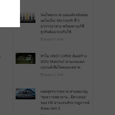
‘คนไทยเก่ง AI แต่องค์กรยังต่อย
ับ
อดไม่เป็น’ Microsoft ชี้ 5
อาการน่าห่วง พร้อมทางแก้ที่
ธุรกิจต้องเร่งปรับใช้
August 5, 2026
ด
ทำไม UNO! Coffee ต้องสร้าง
DOS! Matcha? อ่านเกมแตก
แบรนด์เพื่อโตคนละตลาด
August 5, 2026
ถอดสูตรการตลาด ผ่าแคมเปญ
“ทุกความพยายาม…มีค่าเสมอ”
ของ OR ผ่านเลนส์ปรากฏการณ์
สังคม Gen Z