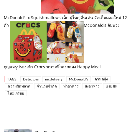
McDonald’s x Squishmallows เด็ก-ผู้ใหญ่ตื่นเต้น จัดเต็มคอลใหม่ 12
ตัว
McDonald’s จับพวง
กุญแจรูปรองเท้า Crocs ขนาดจิ๋วลงกล่อง Happy Meal
TAGS
Detectors
mcdelivery
McDonald's
ควันคลุ้ง
ความผิดพลาด
จำนวนจำกัด
ทำอาหาร
ส่งอาหาร
แข่งขัน
ไหม้เกรียม