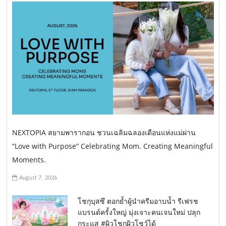
NEXTOPIA สยามพารากอน ชวนเฉลิมฉลองเดือนแห่งแม่ผ่าน
“Love with Purpose” Celebrating Mom. Creating Meaningful
Moments.
August 7, 2026
โชกุบุสซึ ตอกย้ำผู้นำครีมอาบน้ำ รีเฟรช
แบรนด์ครั้งใหญ่ มุ่งเจาะคนเจนใหม่ ปลุก
กระแส #ผิวโชกุผิวโชว์ได้