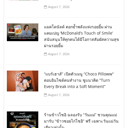
August 7, 2026
แมคโดนัลด์ ตอกย้ำพลังแห่งรอยยิ้ม ผ่าน
แคมเปญ ‘McDonald’s Touch of Smile’
สนับสนุนให้ทุกคนได้มีโอกาสสัมผัสความสุข
ผ่านรอยยิ้ม
August 7, 2026
“แบร์เฮาส์” เปิดตัวเมนู “Choco Pilloww”
ตอบอินไซด์คนทำงาน ชูแนวคิด “Turn
Every Break into a Soft Moment”
August 7, 2026
ร้านข้าวโซอิ ฉลองรับ “วันแม่” ชวนคุณแม่
มารับ “ข้าวซอยไก่โซอิ” ฟรี เฉพาะวันแม่วัน
เดียวเท่านั้น