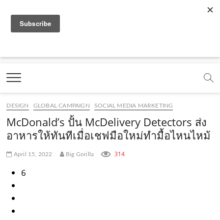
f
y
x
l
i
t
r
a
o
.
i
n
i
s
c
u
c
n
s
k
s
Marketing Oops!
e
t
o
e
t
t
DIGITAL | CREATIVE | ADVERTISING | CAMPAIGN |
STRATEGY
b
u
m
.
a
o
o
b
m
g
k
DESIGN
GLOBAL CAMPAIGN
SOCIAL MEDIA MARKETING
o
e
e
r
.
McDonald’s ปั้น McDelivery Detectors ส่ง
k
.
a
c
อาหารให้ทันทีเมื่อเชฟมือใหม่ทำมื้อไหนไหม้
.
c
m
o
314
April 15, 2022
Big Gorilla
c
o
.
m
6
o
m
c
m
o
m