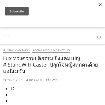
f
y
x
l
i
t
r
a
o
.
i
n
i
s
c
u
c
n
s
k
s
Marketing Oops!
e
t
o
e
t
t
DIGITAL | CREATIVE | ADVERTISING | CAMPAIGN |
STRATEGY
b
u
m
.
a
o
o
b
m
g
k
GLOBAL CAMPAIGN
SOCIAL MEDIA MARKETING
o
e
e
r
.
Lux ทวงความยุติธรรม ยิงแคมเปญ
k
.
a
c
#IStandWithCaster ปลุกใจหญิงทุกคนด้วย
แอนิเมชั่น
.
c
m
o
c
o
.
m
248
May 4, 2021
Big Gorilla
o
m
c
12
m
o
m