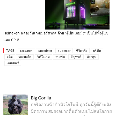
Heineken ฉลองวันเกมเมอร์สากล ด้วย “ตู้เย็นเกมมิ่ง” เป็นได้ทั้งตู้แช่
และ CPU!
TAGS
McLaren
Speedster
Supercar
ชีวิตจริง
บริษัท
ผลิต
รถสปอร์ต
วิดีโอเกม
สปอร์ต
สัญชาติ
อังกฤษ
เกมเมอร์
Big Gorilla
กอริลลาหน้าดำหัวใจโพนี ทุกวันนี้รู้ดีถึงพลัง
มิตรภาพ สมองอยากตื่นตัวแบบไม่สนใจกาย