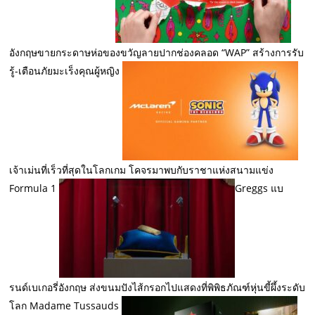
อังกฤษขายกระดาษห่อของขวัญลายปากช่องคลอด “WAP” สร้างการรับ
รู้-เตือนภัยมะเร็งคุณผู้หญิง
เจ้าเม่นที่เร็วที่สุดในโลกเกม โคจรมาพบกับราชาแห่งสนามแข่ง
Formula 1
Greggs แบ
รนด์เบเกอรี่อังกฤษ ส่งขนมปังไส้กรอกไปแสดงที่พิพิธภัณฑ์หุ่นขี้ผึ้งระดับ
โลก Madame Tussauds