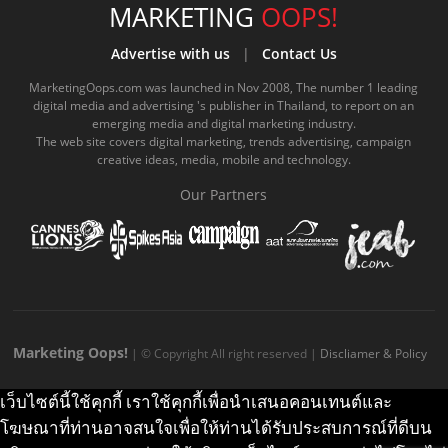
e
t
o
e
t
t
MARKETING
OOPS!
b
u
m
.
a
o
Advertise with us
|
Contact Us
o
b
m
g
k
MarketingOops.com was launched in Nov 2008, The number 1 leading
digital media and advertising 's publisher in Thailand, to report on an
o
e
e
r
.
emerging media and digital marketing industry.
The web site covers digital marketing, trends advertising, campaign
k
.
a
c
creative ideas, media, mobile and technology.
.
c
m
o
Our Partners
c
o
.
m
o
m
c
m
o
m
Marketing Oops!
| © Copyright All right reserved |
Discliamer & Policy
เว็บไซต์นี้ใช้คุกกี้ เราใช้คุกกี้เพื่อนำเสนอคอนเทนต์และ
โฆษณาที่ท่านอาจสนใจเพื่อให้ท่านได้รับประสบการณ์ที่ดีบน