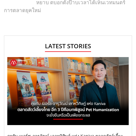
หยาบ ตบอกดังป๊าบเวลาได้เห็นเวทมนตร์
การตลาดยุคใหม่
LATEST STORIES
คุยกับ เมอร์ซ-จารุวัฒน์ เลาหวิศิษฏ์ แห่ง Kaniva ตลาดสัตว์เลี้ยง