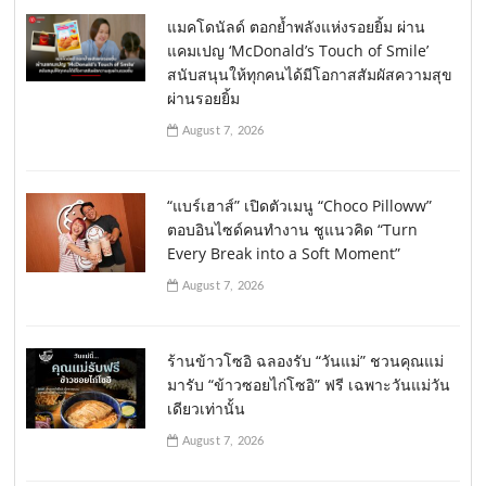
แมคโดนัลด์ ตอกย้ำพลังแห่งรอยยิ้ม ผ่าน
แคมเปญ ‘McDonald’s Touch of Smile’
สนับสนุนให้ทุกคนได้มีโอกาสสัมผัสความสุข
ผ่านรอยยิ้ม
August 7, 2026
“แบร์เฮาส์” เปิดตัวเมนู “Choco Pilloww”
ตอบอินไซด์คนทำงาน ชูแนวคิด “Turn
Every Break into a Soft Moment”
August 7, 2026
ร้านข้าวโซอิ ฉลองรับ “วันแม่” ชวนคุณแม่
มารับ “ข้าวซอยไก่โซอิ” ฟรี เฉพาะวันแม่วัน
เดียวเท่านั้น
August 7, 2026