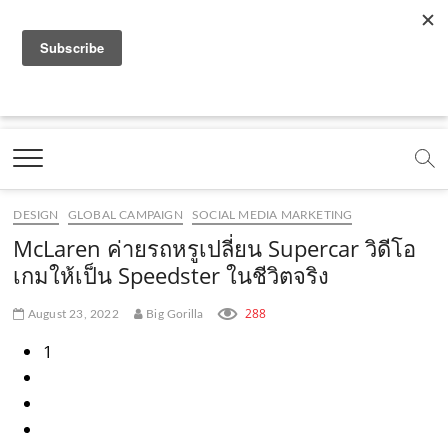
f
y
x
l
i
t
r
a
o
.
i
n
i
s
c
u
c
n
s
k
s
Marketing Oops!
e
t
o
e
t
t
DIGITAL | CREATIVE | ADVERTISING | CAMPAIGN |
STRATEGY
b
u
m
.
a
o
o
b
m
g
k
DESIGN
GLOBAL CAMPAIGN
SOCIAL MEDIA MARKETING
o
e
e
r
.
McLaren ค่ายรถหรูเปลี่ยน Supercar วิดีโอ
k
.
a
c
เกมให้เป็น Speedster ในชีวิตจริง
.
c
m
o
288
August 23, 2022
Big Gorilla
c
o
.
m
1
o
m
c
m
o
m