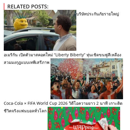
RELATED POSTS:
บริษัทประกันภัยรายใหญ่
อเมริกัน เปิดตัวมาสคอตใหม่ “Liberty Biberty” หุ่นเชิดขนฟูสีเหลือง
สวมมงกุฎแบบเทพีเสรีภาพ
Coca-Cola × FIFA World Cup 2026 วิดีโอความยาว 2 นาที เกาะติด
ชีวิตจริงแฟนบอลทั่วโลก