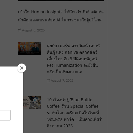
เข้าใจ ‘Human Insights’ ให้ลึกกว่าเดิม! แต้มต่อ
สำคัญของแบรนด์ยุค AI ในการชนะใจผู้บริโภค
August 8, 2026
คุยกับ เมอร์ซ-จารุวัฒน์ เลาหวิ
ศิษฏ์ แห่ง Kaniva ตลาดสัตว์
เลี้ยงไทย อีก 3 ปีคือบทพิสูจน์
Pet Humanization จะยั่งยืน
หรือเป็นเพียงกระแส
August 7, 2026
10 เรื่องน่ารู้ ‘Blue Bottle
Coffee’ ร้าน Special Coffee
ระดับโลก เตรียมเปิดในไทยที่
‘เซ็นทรัล พาร์ค – เอ็มควอเทียร์’
สิงหาคม 2026