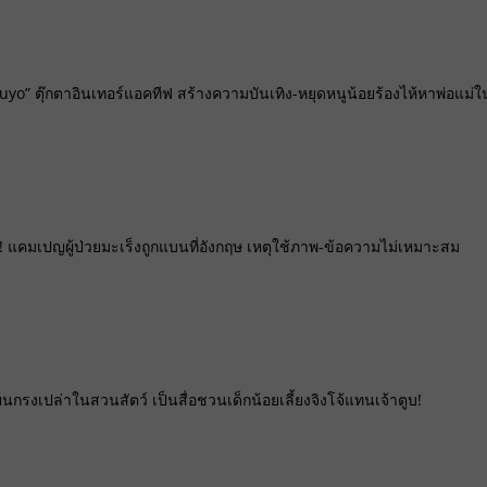
uyo” ตุ๊กตาอินเทอร์แอคทีฟ สร้างความบันเทิง-หยุดหนูน้อยร้องไห้หาพ่อแม่ใ
! แคมเปญผู้ป่วยมะเร็งถูกแบนที่อังกฤษ เหตุใช้ภาพ-ข้อความไม่เหมาะสม
นกรงเปล่าในสวนสัตว์ เป็นสื่อชวนเด็กน้อยเลี้ยงจิงโจ้แทนเจ้าตูบ!