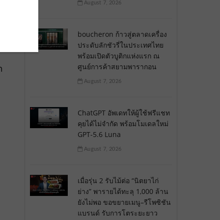
August 7, 2026
อง
boucheron ก้าวสู่ตลาดเครื่อง
ประดับลักชัวรี่ในประเทศไทย
พร้อมเปิดตัวบูติกแห่งแรก ณ
ศูนย์การค้าสยามพารากอน
ก
August 7, 2026
ChatGPT อัพเดทให้ผู้ใช้ฟรีแชท
คุยได้ไม่จำกัด พร้อมโมเดลใหม่
GPT-5.6 Luna
August 7, 2026
เมื่อรุ่น 2 รับไม้ต่อ “นิตยาไก่
ย่าง” พารายได้ทะลุ 1,000 ล้าน
ยังไม่พอ ขอขยายเมนู–รีโพซิชัน
แบรนด์ รับการโตระยะยาว