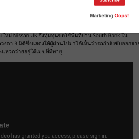
่แบบไม่ธรรมดา จึงสร้างสรรค์เป็นงานพิเศษที่จะทำให้ผู้ชมม
่นเตะตาจำได้แม่นขึ้นไปอีก
ใหม่ Nissan UK จึงทุ่มทุนขอใช้พื้นที่ย่าน South Bank ใน
งตา 3 มิติซึ่งแสดงให้ผู้ผ่านไปมาได้เห็นว่ารถกำลังขับออกจา
หวกว่ายอยู่ใต้เมฆที่มีพายุ