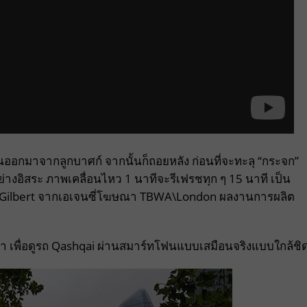
่นออกมาจากลูกบาศก์ จากนั้นก็ถอยหลัง ก่อนที่จะทะลุ “กระจก”
างอิสระ ภาพเคลื่อนไหว 1 นาทีจะรีเฟรชทุก ๆ 15 นาที เป็น
gh Gilbert จากเอเจนซี่โฆษณา TBWA\London ผลงานการผลิต
 เพื่อดูรถ Qashqai ผ่านสมาร์ทโฟนแบบเสมือนจริงแบบใกล้ชิ