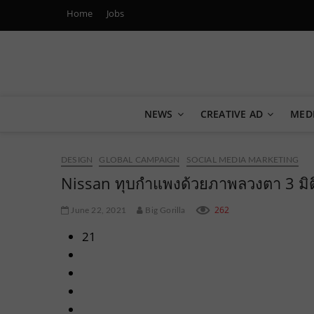
Home
Jobs
Marketing Oops!
DIGITAL | CREATIVE | ADVERTISING | CAMPAIGN | STRA
NEWS
CREATIVE AD
MED
DESIGN
GLOBAL CAMPAIGN
SOCIAL MEDIA MARKETING
Nissan ทุบกำแพงด้วยภาพลวงตา 3 มิติ 
262
June 22, 2021
Big Gorilla
21