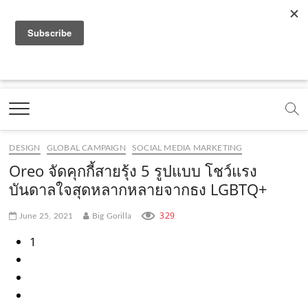
f
y
x
l
i
t
r
a
o
.
i
n
i
s
c
u
c
n
s
k
s
Marketing Oops!
e
t
o
e
t
t
DIGITAL | CREATIVE | ADVERTISING | CAMPAIGN |
STRATEGY
b
u
m
.
a
o
o
b
m
g
k
DESIGN
GLOBAL CAMPAIGN
SOCIAL MEDIA MARKETING
o
e
e
r
.
Oreo จัดคุกกี้สายรุ้ง 5 รูปแบบ โชว์แรง
k
.
a
c
บันดาลใจสุดหลากหลายจากธง LGBTQ+
.
c
m
o
329
June 25, 2021
Big Gorilla
c
o
.
m
1
o
m
c
m
o
m