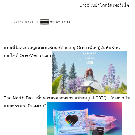
Oreo เขย่าโลกอินเทอร์เน็ต
แทนที่ไอคอนเมนูแฮมเบอร์เกอร์ด้วยเมนู Oreo เพิ่มปฏิสัมพันธ์บน
เว็บไซต์ OreoMenu.com
The North Face เพิ่มความหลากหลาย สนับสนุน LGBTQ+ “ออกมา ใน
แบบธรรมชาติของเรา”