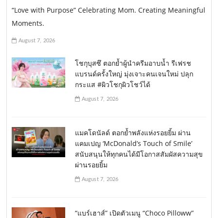
“Love with Purpose” Celebrating Mom. Creating Meaningful
Moments.
August 7, 2026
โชกุบุสซึ ตอกย้ำผู้นำครีมอาบน้ำ รีเฟรช
แบรนด์ครั้งใหญ่ มุ่งเจาะคนเจนใหม่ ปลุก
กระแส #ผิวโชกุผิวโชว์ได้
August 7, 2026
แมคโดนัลด์ ตอกย้ำพลังแห่งรอยยิ้ม ผ่าน
แคมเปญ ‘McDonald’s Touch of Smile’
สนับสนุนให้ทุกคนได้มีโอกาสสัมผัสความสุข
ผ่านรอยยิ้ม
August 7, 2026
“แบร์เฮาส์” เปิดตัวเมนู “Choco Pilloww”