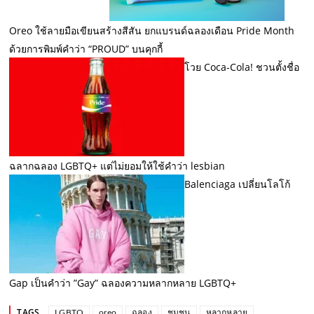
Oreo ใช้ลายมือเขียนสร้างสีสัน ยกแบรนด์ฉลองเดือน Pride Month
ด้วยการพิมพ์คำว่า “PROUD” บนคุกกี้
โวย Coca-Cola! ชวนตั้งชื่อ
ฉลากฉลอง LGBTQ+ แต่ไม่ยอมให้ใช้คำว่า lesbian
Balenciaga เปลี่ยนโลโก้
Gap เป็นคำว่า ”Gay” ฉลองความหลากหลาย LGBTQ+
TAGS
LGBTQ
oreo
ฉลอง
ชุมชน
หลากหลาย