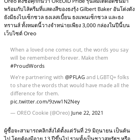
Oreo ตั้งชื่อคุกกี้นี้ว่า OREOiD Pride รุ่นลิมิเต็ดอิดิชั่นมา
พร้อมกับไส้ครีมที่แสดงสีของธงรุ้ง Gilbert Baker อันโด่งดัง
ยังมีธงไบเซ็กชวล ธงเลสเบี้ยน ธงแพนเซ็กชวล และธง
ทรานส์ ทั้งหมดนี้วางจำหน่ายเพียง 3,000 กล่องในปีนี้บน
เว็บไซต์ Oreo
When a loved one comes out, the words you say
will be remembered forever. Make them
#ProudWords
We’re partnering with
@PFLAG
and LGBTQ+ folks
to share the words that would have made all the
difference for them.
pic.twitter.com/9zvw1N2Ney
— OREO Cookie (@Oreo)
June 22, 2021
ผู้ซื้อจะสามารถคลิกสั่งได้ตั้งแต่วันที่ 29 มิถุนายน เป็นต้น
ไป โดยต้องมีอายุ 13 ปีขึ้นไป รวมทั้งเป็นชาวสหรัฐฯ หรือ