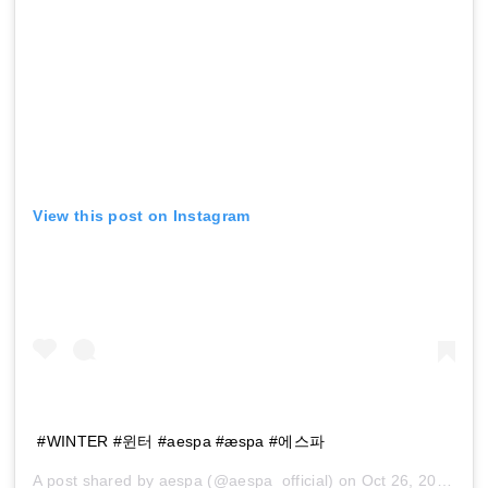
View this post on Instagram
#WINTER #윈터 #aespa #æspa #에스파
A post shared by
aespa
(@aespa_official) on
Oct 26, 2020 at 8:01am PDT