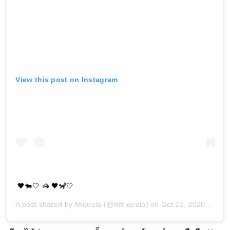
View this post on Instagram
🖤🐄🤍 🦓 🖤🦨🤍
A post shared by
Miquela
(@lilmiquela) on
Oct 21, 2020 at 6:55pm PDT