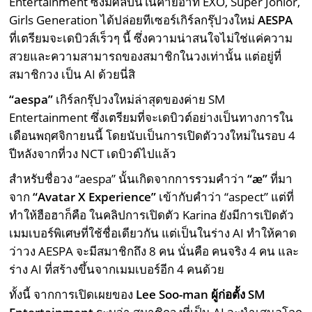
Entertainment ซึ่งมีศิลปินในค่ายอาทิ EXO, Super Jonior,
Girls Generation ได้ปล่อยทีเซอร์เกิร์ลกรุ๊ปวงใหม่
AESPA
ที่เตรียมจะเดบิวส์เร็วๆ นี้ ซึ่งความน่าสนใจไม่ใช่แค่ความ
สวยและความสามารถของสมาชิกในวงเท่านั้น แต่อยู่ที่
สมาชิกวง เป็น AI ด้วยนี่สิ
“
aespa”
เกิร์ลกรุ๊ปวงใหม่ล่าสุดของค่าย SM
Entertainment ซึ่งเตรียมที่จะเดบิวต์อย่างเป็นทางการใน
เดือนพฤศจิกายนนี้ โดยนับเป็นการเปิดตัววงใหม่ในรอบ 4
ปีหลังจากที่วง NCT เดบิวต์ไปแล้ว
สำหรับชื่อวง “aespa” นั้นเกิดจากการรวมคำว่า
“æ”
ที่มา
จาก
“
Avatar X Experience”
เข้ากับคำว่า “aspect” แต่ที่
ทำให้ฮือฮาก็คือ ในคลิปการเปิดตัว Karina ยังมีการเปิดตัว
เมมเบอร์พิเศษที่ใช้ชื่อเดียวกัน แต่เป็นในร่าง AI ทำให้คาด
ว่าวง AESPA จะมีสมาชิกถึง 8 คน นั่นคือ คนจริง 4 คน และ
ร่าง AI ที่สร้างขึ้นจากเมมเบอร์อีก 4 คนด้วย
ทั้งนี้ จากการเปิดเผยของ
Lee Soo-man
ผู้ก่อตั้ง
SM