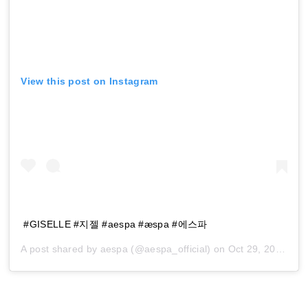
View this post on Instagram
#GISELLE #지젤 #aespa #æspa #에스파
A post shared by
aespa
(@aespa_official) on
Oct 29, 2020 at 8:02am PDT