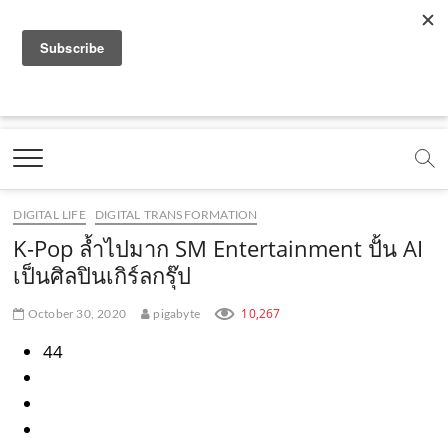
f
y
x
l
i
t
r
a
o
.
i
n
i
s
c
u
c
n
s
k
s
Marketing Oops!
e
t
o
e
t
t
DIGITAL | CREATIVE | ADVERTISING | CAMPAIGN |
STRATEGY
b
u
m
.
a
o
o
b
m
g
k
DIGITAL LIFE
DIGITAL TRANSFORMATION
o
e
e
r
.
K-Pop ล้ำไปมาก SM Entertainment ปั้น AI
k
.
a
c
เป็นศิลปินเกิร์ลกรุ๊ป
.
c
m
o
10,267
October 30, 2020
pigabyte
c
o
.
m
44
o
m
c
m
o
m