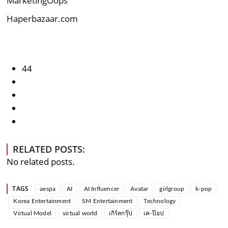
MarketingOops
Haperbazaar.com
44
RELATED POSTS:
No related posts.
TAGS
aespa
AI
AI Influencer
Avatar
girlgroup
k-pop
Korea Entertainment
SM Entertainment
Technology
Virtual Model
virtual world
เกิร์ลกรุ๊ป
เค-ป๊อป