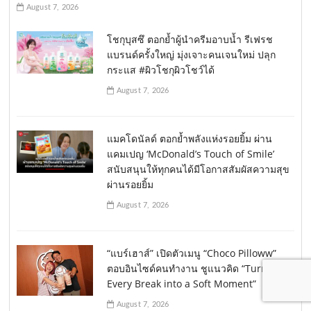
August 7, 2026
โชกุบุสซึ ตอกย้ำผู้นำครีมอาบน้ำ รีเฟรช
แบรนด์ครั้งใหญ่ มุ่งเจาะคนเจนใหม่ ปลุก
กระแส #ผิวโชกุผิวโชว์ได้
August 7, 2026
แมคโดนัลด์ ตอกย้ำพลังแห่งรอยยิ้ม ผ่าน
แคมเปญ ‘McDonald’s Touch of Smile’
สนับสนุนให้ทุกคนได้มีโอกาสสัมผัสความสุข
ผ่านรอยยิ้ม
August 7, 2026
“แบร์เฮาส์” เปิดตัวเมนู “Choco Pilloww”
ตอบอินไซด์คนทำงาน ชูแนวคิด “Turn
Every Break into a Soft Moment”
August 7, 2026