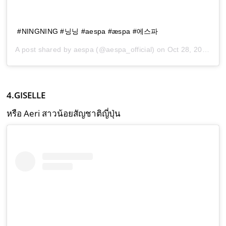
#NINGNING #닝닝 #aespa #æspa #에스파
A post shared by
aespa
(@aespa_official) on
Oct 28, 2020 at 8:01am PDT
4.GISELLE
หรือ Aeri สาวน้อยสัญชาติญี่ปุ่น