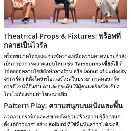
Theatrical Props & Fixtures: พร็อพที่
กลายเป็นไวรัล
พร็อพขนาดใหญ่และการจัดวางเหนือความคาดหมายกำลัง
เป็นภาษาการตลาดแบบใหม่ เช่น
Tamburins เซี่ยงไฮ้
ที่
ใช้ดอกกุหลาบไซส์ยักษ์กลางร้าน หรือ
Donut of Curiosity
จาการ์ตา
ที่ตั้งโดนัทโอเวอร์ไซส์ในบรรยากาศคอนกรีต
การดีไซน์ที่ดึงสายตาและกระตุ้นให้ผู้คนแชร์ลงโซเชียล
โดยไม่ต้องจ่ายค่าโฆษณาเพิ่ม
Pattern Play: ความสนุกบนผนังและพื้น
ลวดลายกราฟิกและเรขาคณิตช่วยสร้างความรู้สึก “สนุก
ตั้งแต่ก้าวแรก” อย่าง
Koibird
ที่ใช้พื้นหินลาวาไล่เฉดสี