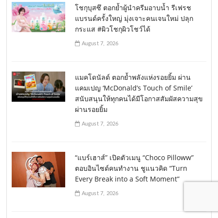
โชกุบุสซึ ตอกย้ำผู้นำครีมอาบน้ำ รีเฟรช
แบรนด์ครั้งใหญ่ มุ่งเจาะคนเจนใหม่ ปลุก
กระแส #ผิวโชกุผิวโชว์ได้
August 7, 2026
แมคโดนัลด์ ตอกย้ำพลังแห่งรอยยิ้ม ผ่าน
แคมเปญ ‘McDonald’s Touch of Smile’
สนับสนุนให้ทุกคนได้มีโอกาสสัมผัสความสุข
ผ่านรอยยิ้ม
August 7, 2026
“แบร์เฮาส์” เปิดตัวเมนู “Choco Pilloww”
ตอบอินไซด์คนทำงาน ชูแนวคิด “Turn
Every Break into a Soft Moment”
August 7, 2026