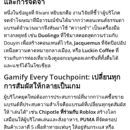
และการจดจำ
หนึ่งในข้อมูลที่ Rivani หยิบยกคือ งานวิจัยที่ชี้ว่าผู้บริโภค
จดจำโฆษณาที่มีอารมณ์ขันได้มากกว่าคอนเทนต์ธรรมดา
แบรนด์จำนวนมากจึงหันมาใช้ “ความขำ” เป็นเครื่องมือ
ทางกลยุทธ์ เช่น
Duolingo
ที่ใช้มาสคอตสุดกวนร่วมกับ
Douyin เพื่อสร้างคอนเทนต์ไวรัล,
Jacquemus
ที่จัดป๊อปอัป
เหนือความคาดหมายกลางเมือง, หรือ
Luckin Coffee
ที่
ร่วมกับการท่องเที่ยวเฉิงตูออกเมนูคอลเลกชันที่ทั้งดื่มได้
และแชร์ได้ในโซเชียล
Gamify Every Touchpoint: เปลี่ยนทุก
การสัมผัสให้กลายเป็นเกม
ผู้บริโภคยุคใหม่ต้องการประสบการณ์ที่มากกว่าแค่ซื้อขาย
แบรนด์ที่ประสบความสำเร็จคือแบรนด์ที่เปลี่ยนทุกจุดสัมผัส
ให้ “เล่นได้” เช่น
Chipotle ที่ร่วมกับ Roblox
สร้างโลก
เสมือนให้ผู้บริโภคเล่นและสั่งอาหาร,
PUMA
ที่จัดดรอป
สินค้าเวลาตี 5 เพื่อท้าทายแฟนๆ ให้อยู่ทันกระแส หรือ