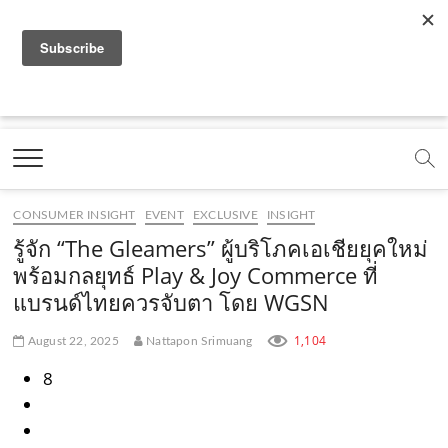
f
y
x
l
i
t
r
a
o
.
i
n
i
s
c
u
c
n
s
k
s
Marketing Oops!
e
t
o
e
t
t
DIGITAL | CREATIVE | ADVERTISING | CAMPAIGN |
STRATEGY
b
u
m
.
a
o
o
b
m
g
k
CONSUMER INSIGHT
EVENT
EXCLUSIVE
INSIGHT
o
e
e
r
.
รู้จัก “The Gleamers” ผู้บริโภคเอเชียยุคใหม่
k
.
a
c
พร้อมกลยุทธ์ Play & Joy Commerce ที่
แบรนด์ไทยควรจับตา โดย WGSN
.
c
m
o
c
o
.
m
1,104
August 22, 2025
Nattapon Srimuang
o
m
c
8
m
o
m