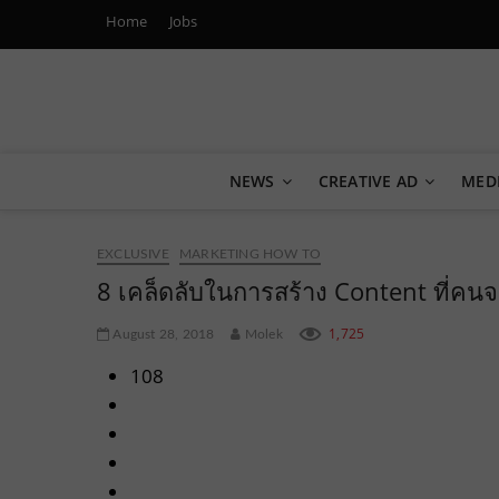
Home
Jobs
Marketing Oops!
DIGITAL | CREATIVE | ADVERTISING | CAMPAIGN | STRA
NEWS
CREATIVE AD
MED
EXCLUSIVE
MARKETING HOW TO
8 เคล็ดลับในการสร้าง Content ที่คน
1,725
August 28, 2018
Molek
108