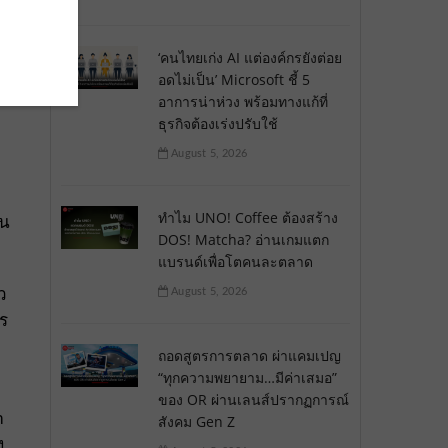
‘คนไทยเก่ง AI แต่องค์กรยังต่อย
อดไม่เป็น’ Microsoft ชี้ 5
อาการน่าห่วง พร้อมทางแก้ที่
ธุรกิจต้องเร่งปรับใช้
August 5, 2026
ทำไม UNO! Coffee ต้องสร้าง
ใน
DOS! Matcha? อ่านเกมแตก
แบรนด์เพื่อโตคนละตลาด
ว
August 5, 2026
าร
ถอดสูตรการตลาด ผ่าแคมเปญ
“ทุกความพยายาม…มีค่าเสมอ”
ของ OR ผ่านเลนส์ปรากฏการณ์
m
สังคม Gen Z
ง