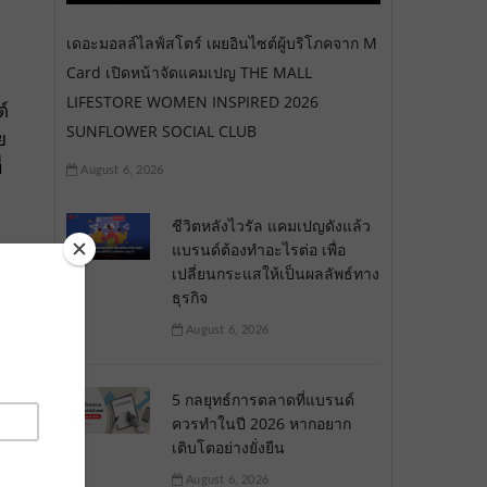
เดอะมอลล์ไลฟ์สโตร์ เผยอินไซต์ผู้บริโภคจาก M
Card เปิดหน้าจัดแคมเปญ THE MALL
LIFESTORE WOMEN INSPIRED 2026
์
SUNFLOWER SOCIAL CLUB
ย
่
August 6, 2026
ชีวิตหลังไวรัล แคมเปญดังแล้ว
แบรนด์ต้องทำอะไรต่อ เพื่อ
เปลี่ยนกระแสให้เป็นผลลัพธ์ทาง
ธุรกิจ
August 6, 2026
5 กลยุทธ์การตลาดที่แบรนด์
ควรทำในปี 2026 หากอยาก
เติบโตอย่างยั่งยืน
August 6, 2026