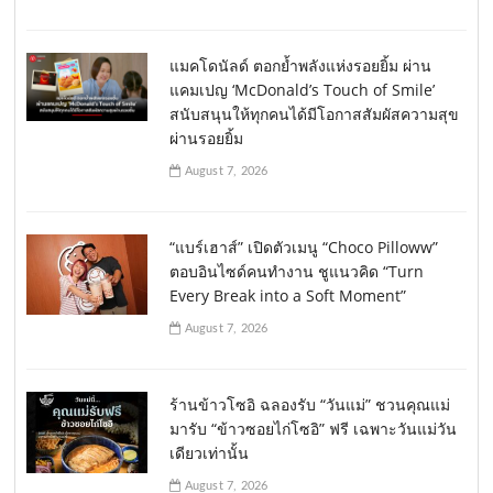
แมคโดนัลด์ ตอกย้ำพลังแห่งรอยยิ้ม ผ่าน
แคมเปญ ‘McDonald’s Touch of Smile’
สนับสนุนให้ทุกคนได้มีโอกาสสัมผัสความสุข
ผ่านรอยยิ้ม
August 7, 2026
“แบร์เฮาส์” เปิดตัวเมนู “Choco Pilloww”
ตอบอินไซด์คนทำงาน ชูแนวคิด “Turn
Every Break into a Soft Moment”
August 7, 2026
ร้านข้าวโซอิ ฉลองรับ “วันแม่” ชวนคุณแม่
มารับ “ข้าวซอยไก่โซอิ” ฟรี เฉพาะวันแม่วัน
เดียวเท่านั้น
August 7, 2026