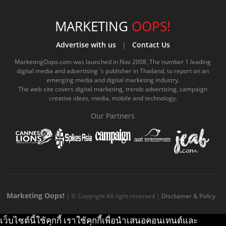
c
u
c
n
s
k
s
e
t
o
e
t
t
MARKETING
OOPS!
b
u
m
.
a
o
Advertise with us
|
Contact Us
o
b
m
g
k
MarketingOops.com was launched in Nov 2008, The number 1 leading
digital media and advertising 's publisher in Thailand, to report on an
o
e
e
r
.
emerging media and digital marketing industry.
The web site covers digital marketing, trends advertising, campaign
k
.
a
c
creative ideas, media, mobile and technology.
.
c
m
o
Our Partners
c
o
.
m
o
m
c
m
o
m
Marketing Oops!
| © Copyright All right reserved |
Discliamer & Policy
เว็บไซต์นี้ใช้คุกกี้ เราใช้คุกกี้เพื่อนำเสนอคอนเทนต์และ