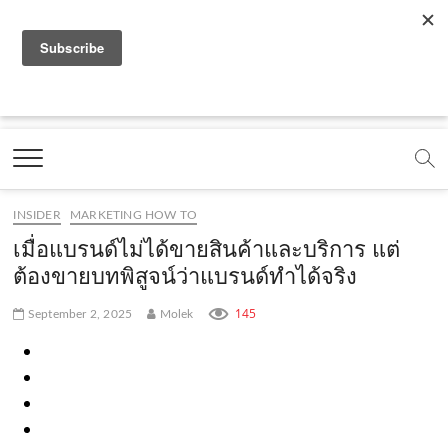
f
y
x
l
i
t
r
a
o
.
i
n
i
s
c
u
c
n
s
k
s
Marketing Oops!
e
t
o
e
t
t
DIGITAL | CREATIVE | ADVERTISING | CAMPAIGN |
STRATEGY
b
u
m
.
a
o
o
b
m
g
k
INSIDER
MARKETING HOW TO
o
e
e
r
.
เมื่อแบรนด์ไม่ได้ขายสินค้าและบริการ แต่
k
.
a
c
ต้องขายบทพิสูจน์ว่าแบรนด์ทำได้จริง
.
c
m
o
145
September 2, 2025
Molek
c
o
.
m
o
m
c
m
o
m