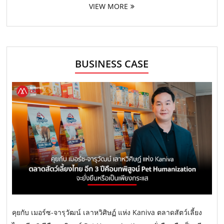
VIEW MORE
BUSINESS CASE
คุยกับ เมอร์ซ-จารุวัฒน์ เลาหวิศิษฏ์ แห่ง Kaniva ตลาดสัตว์เลี้ยง