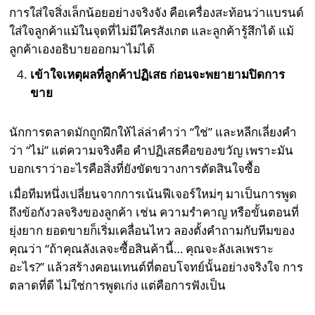
การใส่ใจสิ่งเล็กน้อยอย่างจริงจัง คือเครื่องสะท้อนว่าแบรนด์
ใส่ใจลูกค้าแม้ในจุดที่ไม่มีใครสังเกต และลูกค้ารู้สึกได้ แม้
ลูกค้าเองอธิบายออกมาไม่ได้
เข้าใจเหตุผลที่ลูกค้าปฏิเสธ ก่อนจะพยายามปิดการ
ขาย
นักการตลาดมักถูกฝึกให้ไล่ล่าคำว่า “ใช่” และหลีกเลี่ยงคำ
ว่า “ไม่” แต่ความจริงคือ คำปฏิเสธคือของขวัญ เพราะมัน
บอกเราว่าอะไรคือสิ่งที่ยังขัดขวางการตัดสินใจซื้อ
เมื่อทีมหนึ่งเปลี่ยนจากการเน้นฟีเจอร์ใหม่ๆ มาเป็นการพูด
ถึงข้อกังวลจริงของลูกค้า เช่น ความรำคาญ หรือขั้นตอนที่
ยุ่งยาก ยอดขายก็เริ่มเคลื่อนไหว ลองตั้งคำถามกับทีมของ
คุณว่า “ถ้าคุณลังเลจะซื้อสินค้านี้… คุณจะลังเลเพราะ
อะไร?” แล้วสร้างคอนเทนต์ที่ตอบโจทย์นั้นอย่างจริงใจ การ
ตลาดที่ดี ไม่ใช่การพูดเก่ง แต่คือการฟังเป็น