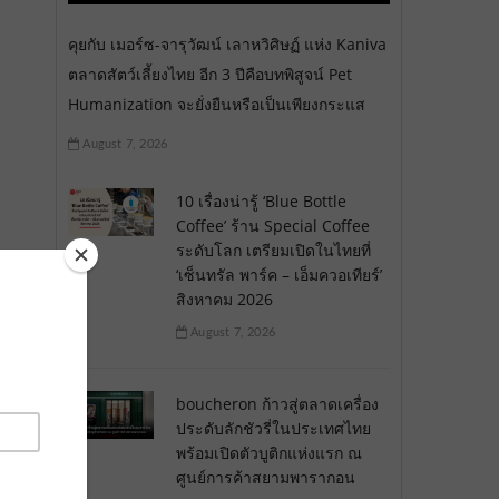
คุยกับ เมอร์ซ-จารุวัฒน์ เลาหวิศิษฏ์ แห่ง Kaniva
ตลาดสัตว์เลี้ยงไทย อีก 3 ปีคือบทพิสูจน์ Pet
Humanization จะยั่งยืนหรือเป็นเพียงกระแส
August 7, 2026
10 เรื่องน่ารู้ ‘Blue Bottle
Coffee’ ร้าน Special Coffee
ระดับโลก เตรียมเปิดในไทยที่
‘เซ็นทรัล พาร์ค – เอ็มควอเทียร์’
สิงหาคม 2026
August 7, 2026
boucheron ก้าวสู่ตลาดเครื่อง
ประดับลักชัวรี่ในประเทศไทย
พร้อมเปิดตัวบูติกแห่งแรก ณ
ศูนย์การค้าสยามพารากอน