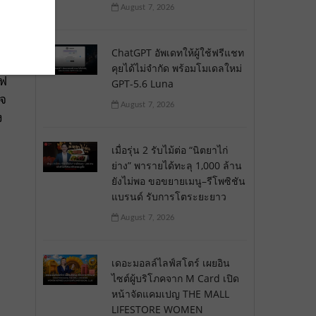
August 7, 2026
ChatGPT อัพเดทให้ผู้ใช้ฟรีแชท
คุยได้ไม่จำกัด พร้อมโมเดลใหม่
ีฟ
GPT-5.6 Luna
ิจ
August 7, 2026
ง
เมื่อรุ่น 2 รับไม้ต่อ “นิตยาไก่
ย่าง” พารายได้ทะลุ 1,000 ล้าน
ยังไม่พอ ขอขยายเมนู–รีโพซิชัน
แบรนด์ รับการโตระยะยาว
August 7, 2026
เดอะมอลล์ไลฟ์สโตร์ เผยอิน
ไซต์ผู้บริโภคจาก M Card เปิด
หน้าจัดแคมเปญ THE MALL
LIFESTORE WOMEN