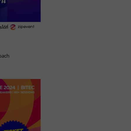
น
Coach