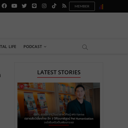
f
y
x
l
i
t
r
a
o
.
i
n
i
s
c
u
c
n
s
k
s
e
t
o
e
t
t
b
u
m
.
a
o
TAL LIFE
PODCAST
o
b
m
g
k
o
e
e
r
.
LATEST STORIES
ด
k
.
a
c
.
c
m
o
c
o
.
m
o
m
c
m
o
m