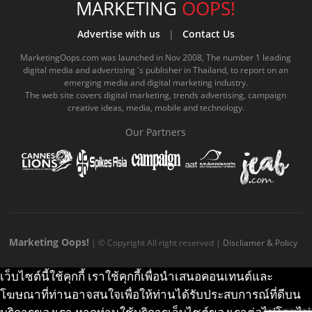
e
t
o
e
t
t
MARKETING
OOPS!
b
u
m
.
a
o
Advertise with us
|
Contact Us
o
b
m
g
k
MarketingOops.com was launched in Nov 2008, The number 1 leading
digital media and advertising 's publisher in Thailand, to report on an
o
e
e
r
.
emerging media and digital marketing industry.
The web site covers digital marketing, trends advertising, campaign
k
.
a
c
creative ideas, media, mobile and technology.
.
c
m
o
Our Partners
c
o
.
m
o
m
c
m
o
m
Marketing Oops!
| © Copyright All right reserved |
Discliamer & Policy
เว็บไซต์นี้ใช้คุกกี้ เราใช้คุกกี้เพื่อนำเสนอคอนเทนต์และ
โฆษณาที่ท่านอาจสนใจเพื่อให้ท่านได้รับประสบการณ์ที่ดีบน