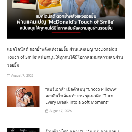
แมคโดนัลด์ ตอกย้ำพลังแห่งรอยยิ้ม ผ่านแคมเปญ ‘McDonald’s
Touch of Smile’ สนับสนุนให้ทุกคนได้มีโอกาสสัมผัสความสุขผ่าน
รอยยิ้ม
August 7, 2026
“แบร์เฮาส์” เปิดตัวเมนู “Choco Pilloww”
ตอบอินไซด์คนทำงาน ชูแนวคิด “Turn
Every Break into a Soft Moment”
August 7, 2026
ร้านข้าวโซอิ ฉลองรับ “วันแม่” ชวนคุณแม่