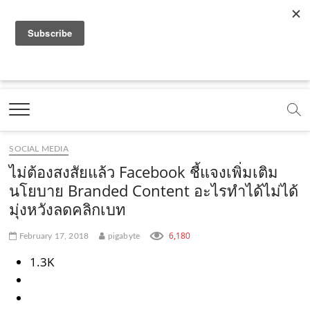
f
y
x
l
i
t
r
a
o
.
i
n
i
s
c
u
c
n
s
k
s
Marketing Oops!
e
t
o
e
t
t
DIGITAL | CREATIVE | ADVERTISING | CAMPAIGN |
STRATEGY
b
u
m
.
a
o
o
b
m
g
k
SOCIAL MEDIA
o
e
e
r
.
ไม่ต้องสงสัยแล้ว Facebook ชี้แจงเพิ่มเติม
k
.
a
c
นโยบาย Branded Content อะไรทำได้ไม่ได้
มุ่งหวังลดคลิกเบท
.
c
m
o
c
o
.
m
6,180
February 17, 2018
pigabyte
o
m
c
1.3K
m
o
m