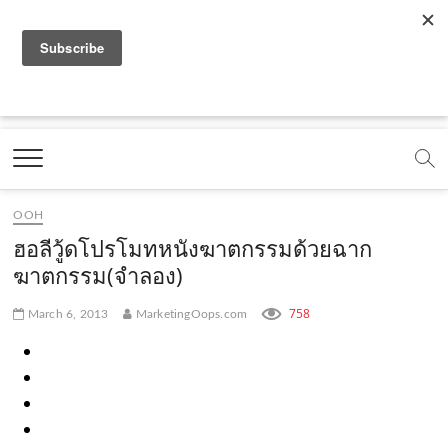
f
y
x
l
i
t
r
a
o
.
i
n
i
s
c
u
c
n
s
k
s
Marketing Oops!
e
t
o
e
t
t
DIGITAL | CREATIVE | ADVERTISING | CAMPAIGN |
STRATEGY
b
u
m
.
a
o
o
b
m
g
k
OOH
o
e
e
r
.
ฮอลีวู้ดโปรโมทหนังฆาตกรรมด้วยฉาก
k
.
a
c
ฆาตกรรม(จำลอง)
.
c
m
o
758
March 6, 2013
MarketingOops.com
c
o
.
m
o
m
c
m
o
m