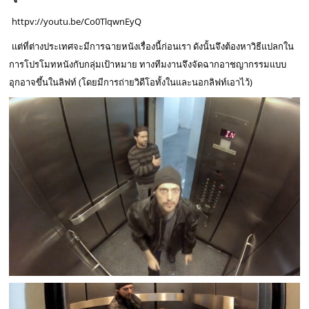
httpv://youtu.be/Co0TlqwnEyQ
แต่ที่ต่างประเทศจะมีการฉายหนังเรื่องนี้ก่อนเรา ดังนั้นจึงต้องหาวิธีแปลกใน
การโปรโมทหนังกับกลุ่มเป้าหมาย ทางทีมงานจึงจัดฉากอาชญากรรมแบบ
อุกอาจขึ้นในลิฟท์ (โดยมีการถ่ายวิดีโอทั้งในและนอกลิฟท์เอาไว้)