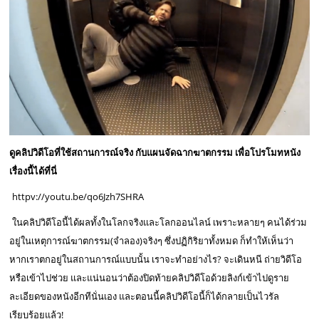
ดูคลิปวิดีโอที่ใช้สถานการณ์จริง กับแผนจัดฉากฆาตกรรม เพื่อโปรโมทหนัง
เรื่องนี้ได้ที่นี่
httpv://youtu.be/qo6Jzh7SHRA
ในคลิปวิดีโอนี้ได้ผลทั้งในโลกจริงและโลกออนไลน์ เพราะหลายๆ คนได้ร่วม
อยู่ในเหตุการณ์ฆาตกรรม(จำลอง)จริงๆ ซึ่งปฏิกิริยาทั้งหมด ก็ทำให้เห็นว่า
หากเราตกอยู่ในสถานการณ์แบบนั้น เราจะทำอย่างไร? จะเดินหนี ถ่ายวิดีโอ
หรือเข้าไปช่วย และแน่นอนว่าต้องปิดท้ายคลิปวิดีโอด้วยลิงก์เข้าไปดูราย
ละเอียดของหนังอีกทีนั่นเอง และตอนนี้คลิปวิดีโอนี้ก็ได้กลายเป็นไวรัล
เรียบร้อยแล้ว!