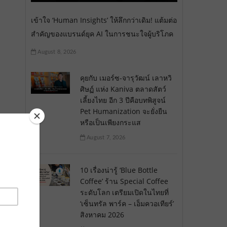
เข้าใจ ‘Human Insights’ ให้ลึกกว่าเดิม! แต้มต่อ
สำคัญของแบรนด์ยุค AI ในการชนะใจผู้บริโภค
August 8, 2026
คุยกับ เมอร์ซ-จารุวัฒน์ เลาหวิ
ศิษฏ์ แห่ง Kaniva ตลาดสัตว์
เลี้ยงไทย อีก 3 ปีคือบทพิสูจน์
Pet Humanization จะยั่งยืน
หรือเป็นเพียงกระแส
August 7, 2026
10 เรื่องน่ารู้ ‘Blue Bottle
Coffee’ ร้าน Special Coffee
ระดับโลก เตรียมเปิดในไทยที่
‘เซ็นทรัล พาร์ค – เอ็มควอเทียร์’
สิงหาคม 2026