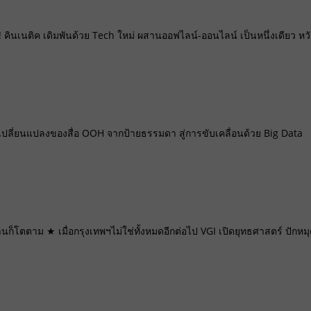
 คินเนติค เดิมพันด้วย Tech ใหม่ ผสานออฟไลน์-ออนไลน์ เป็นหนึ่งเดียว หวั
ปลี่ยนแปลงของสื่อ OOH จากป้ายธรรมดา สู่การขับเคลื่อนด้วย Big Data
านก็โตตาม ★ เมื่อกรุงเทพฯไม่ใช่ทั้งหมดอีกต่อไป VGI เปิดยุทธศาสตร์ ปักหม