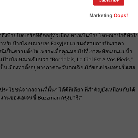
ป้ายบิลบอร์ดที่ติดอยู่ทั่วเมือง หากเป็นป้ายโฆษณาปกติทั่วไ
แต่สำหรับป้ายโฆษณาของ
EasyJet
แบรนด์สายการบินราคา
่งนี่เป็นความตั้งใจ เพราะเมื่อคุณมองไปที่เงาสะท้อนบนแม่น้ำ
ายโฆษณาเขียนว่า “Bordelais, Le Ciel Est A Vos Pieds,”
ป็นเมืองท่าตั้งอยู่ทางภาคตะวันตกเฉียงใต้ของประเทศฝรั่งเศส
ะโยชน์จากสถานที่นั้นๆ ได้ดีทีเดียว ที่สำคัญยังเหมือนกับได้
ผลงานของเอเจนซี่ Buzzman กรุงปารีส