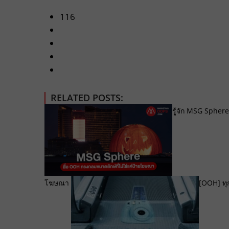
116
RELATED POSTS:
รู้จัก MSG Sphere
โฆษณา
[OOH] ทุก