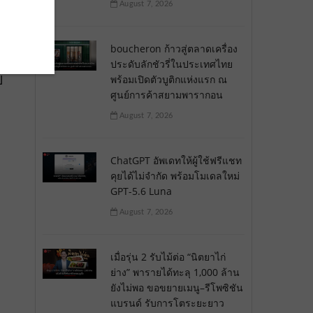
August 7, 2026
boucheron ก้าวสู่ตลาดเครื่อง
ประดับลักชัวรี่ในประเทศไทย
ป
พร้อมเปิดตัวบูติกแห่งแรก ณ
ศูนย์การค้าสยามพารากอน
August 7, 2026
ChatGPT อัพเดทให้ผู้ใช้ฟรีแชท
คุยได้ไม่จำกัด พร้อมโมเดลใหม่
GPT-5.6 Luna
August 7, 2026
เมื่อรุ่น 2 รับไม้ต่อ “นิตยาไก่
ย่าง” พารายได้ทะลุ 1,000 ล้าน
ยังไม่พอ ขอขยายเมนู–รีโพซิชัน
แบรนด์ รับการโตระยะยาว