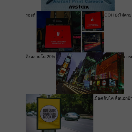
รอยด์
OOH ยังไม่ตาย!
ดึงตลาดโต 20%
การเ
เมืองเติบโต สื่อนอกบ้