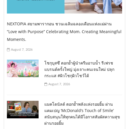
NEXTOPIA สยามพารากอน ชวนเฉลิมฉลองเดือนแห่งแม่ผ่าน
“Love with Purpose” Celebrating Mom. Creating Meaningful
Moments.
August 7, 2026
โชกุบุสซึ ตอกย้ำผู้นำครีมอาบน้ำ รีเฟรช
แบรนด์ครั้งใหญ่ มุ่งเจาะคนเจนใหม่ ปลุก
กระแส #ผิวโชกุผิวโชว์ได้
August 7, 2026
แมคโดนัลด์ ตอกย้ำพลังแห่งรอยยิ้ม ผ่าน
แคมเปญ ‘McDonald’s Touch of Smile’
สนับสนุนให้ทุกคนได้มีโอกาสสัมผัสความสุข
ผ่านรอยยิ้ม