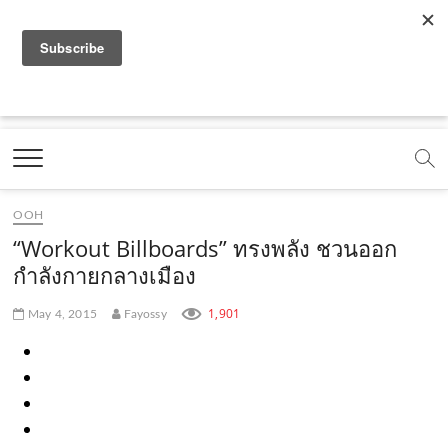
f
y
x
l
i
t
r
a
o
.
i
n
i
s
c
u
c
n
s
k
s
Marketing Oops!
e
t
o
e
t
t
DIGITAL | CREATIVE | ADVERTISING | CAMPAIGN |
STRATEGY
b
u
m
.
a
o
o
b
m
g
k
OOH
o
e
e
r
.
“Workout Billboards” ทรงพลัง ชวนออก
k
.
a
c
กำลังกายกลางเมือง
.
c
m
o
1,901
May 4, 2015
Fayossy
c
o
.
m
o
m
c
m
o
m