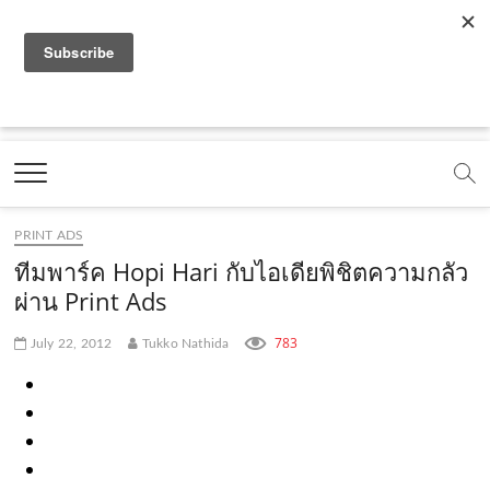
f
y
x
l
i
t
r
a
o
.
i
n
i
s
c
u
c
n
s
k
s
Marketing Oops!
e
t
o
e
t
t
DIGITAL | CREATIVE | ADVERTISING | CAMPAIGN |
STRATEGY
b
u
m
.
a
o
o
b
m
g
k
PRINT ADS
o
e
e
r
.
ทีมพาร์ค Hopi Hari กับไอเดียพิชิตความกลัว
k
.
a
c
ผ่าน Print Ads
.
c
m
o
783
July 22, 2012
Tukko Nathida
c
o
.
m
o
m
c
m
o
m