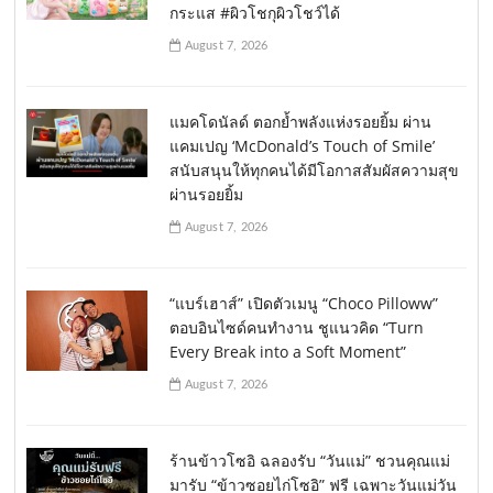
กระแส #ผิวโชกุผิวโชว์ได้
August 7, 2026
แมคโดนัลด์ ตอกย้ำพลังแห่งรอยยิ้ม ผ่าน
แคมเปญ ‘McDonald’s Touch of Smile’
สนับสนุนให้ทุกคนได้มีโอกาสสัมผัสความสุข
ผ่านรอยยิ้ม
August 7, 2026
“แบร์เฮาส์” เปิดตัวเมนู “Choco Pilloww”
ตอบอินไซด์คนทำงาน ชูแนวคิด “Turn
Every Break into a Soft Moment”
August 7, 2026
ร้านข้าวโซอิ ฉลองรับ “วันแม่” ชวนคุณแม่
มารับ “ข้าวซอยไก่โซอิ” ฟรี เฉพาะวันแม่วัน