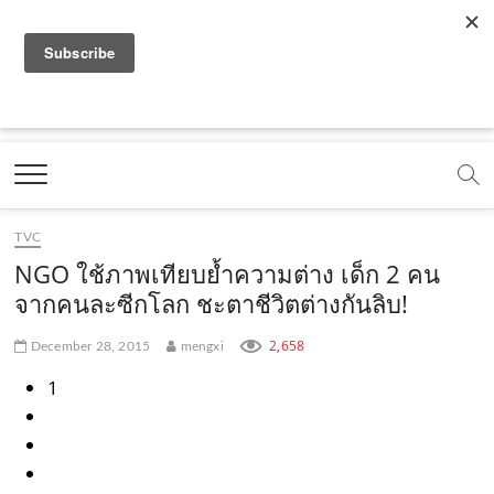
f
y
x
l
i
t
r
a
o
.
i
n
i
s
c
u
c
n
s
k
s
Marketing Oops!
e
t
o
e
t
t
DIGITAL | CREATIVE | ADVERTISING | CAMPAIGN |
STRATEGY
b
u
m
.
a
o
o
b
m
g
k
TVC
o
e
e
r
.
NGO ใช้ภาพเทียบย้ำความต่าง เด็ก 2 คน
k
.
a
c
จากคนละซีกโลก ชะตาชีวิตต่างกันลิบ!
.
c
m
o
2,658
December 28, 2015
mengxi
c
o
.
m
1
o
m
c
m
o
m