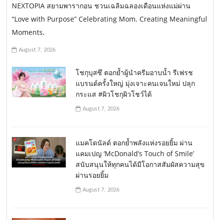
NEXTOPIA สยามพารากอน ชวนเฉลิมฉลองเดือนแห่งแม่ผ่าน
“Love with Purpose” Celebrating Mom. Creating Meaningful
Moments.
August 7, 2026
โชกุบุสซึ ตอกย้ำผู้นำครีมอาบน้ำ รีเฟรช
แบรนด์ครั้งใหญ่ มุ่งเจาะคนเจนใหม่ ปลุก
กระแส #ผิวโชกุผิวโชว์ได้
August 7, 2026
แมคโดนัลด์ ตอกย้ำพลังแห่งรอยยิ้ม ผ่าน
แคมเปญ ‘McDonald’s Touch of Smile’
สนับสนุนให้ทุกคนได้มีโอกาสสัมผัสความสุข
ผ่านรอยยิ้ม
August 7, 2026