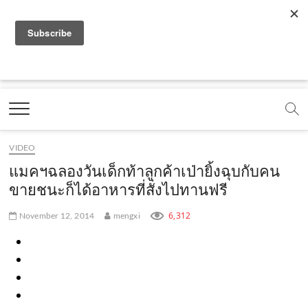
f
y
x
l
i
t
r
a
o
.
i
n
i
s
c
u
c
n
s
k
s
Marketing Oops!
e
t
o
e
t
t
DIGITAL | CREATIVE | ADVERTISING | CAMPAIGN |
STRATEGY
b
u
m
.
a
o
o
b
m
g
k
VIDEO
o
e
e
r
.
แมคฯฉลองวันเด็กท้าลูกค้าเป่ายิ้งฉุบกับคน
k
.
a
c
ขายชนะก็ได้อาหารที่สั่งไปทานฟรี
.
c
m
o
6,312
November 12, 2014
mengxi
c
o
.
m
o
m
c
m
o
m