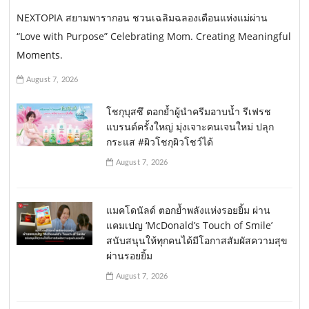
NEXTOPIA สยามพารากอน ชวนเฉลิมฉลองเดือนแห่งแม่ผ่าน
“Love with Purpose” Celebrating Mom. Creating Meaningful
Moments.
August 7, 2026
โชกุบุสซึ ตอกย้ำผู้นำครีมอาบน้ำ รีเฟรช
แบรนด์ครั้งใหญ่ มุ่งเจาะคนเจนใหม่ ปลุก
กระแส #ผิวโชกุผิวโชว์ได้
August 7, 2026
แมคโดนัลด์ ตอกย้ำพลังแห่งรอยยิ้ม ผ่าน
แคมเปญ ‘McDonald’s Touch of Smile’
สนับสนุนให้ทุกคนได้มีโอกาสสัมผัสความสุข
ผ่านรอยยิ้ม
August 7, 2026