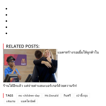
RELATED POSTS:
แมคฯสร้างรอยยิ้มให้ลูกค้าใน
ร้านได้อีกแล้ว แค่จ่ายค่าแฮมเบอร์เกอร์ด้วยความรัก!
TAGS
mc-children-day
McDonald
กินฟรี
เป่ายิ้งฉุบ
เล่นเกม
แมคโดนัลด์