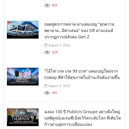
823
ถอดสูตรการตลาด ผ่าแคมเปญ “ทุกความ
พยายาม…มีค่าเสมอ” ของ OR ผ่านเลนส์
ปรากฏการณ์สังคม Gen Z
August 5, 2026
524
“โอ้โห! เกล เกล 99 บาท” แคมเปญใหม่จาก
Coway ที่ทำให้สุขภาพในบ้านเริ่มต้นง่ายขึ้น
August 3, 2026
401
ฉลอง 100 ปี Publicis Groupe อย่างยิ่งใหญ่
บทพิสูจน์เอเจนซี่เน็ทเวิร์คระดับโลก ที่เติบโต
ก้าวผ่านทุกการเปลี่ยนแปลง