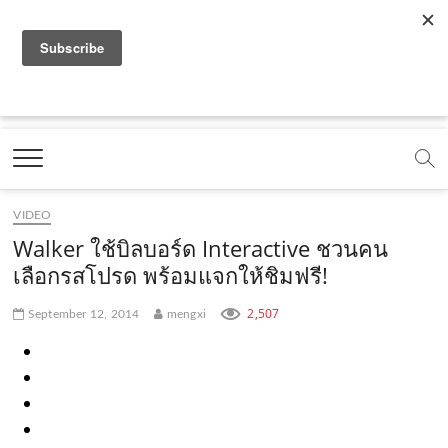
f
y
x
l
i
t
r
a
o
.
i
n
i
s
c
u
c
n
s
k
s
Marketing Oops!
e
t
o
e
t
t
DIGITAL | CREATIVE | ADVERTISING | CAMPAIGN |
STRATEGY
b
u
m
.
a
o
o
b
m
g
k
VIDEO
o
e
e
r
.
Walker ใช้บิลบอร์ด Interactive ชวนคน
k
.
a
c
เลือกรสโปรด พร้อมแจกให้ชิมฟรี!
.
c
m
o
2,507
September 12, 2014
mengxi
c
o
.
m
o
m
c
m
o
m