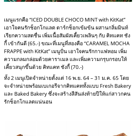
เมนูแรกคือ “ICED DOUBLE CHOCO MINT with KitKat”
เอาใจคนรักช็อกโกแลต ดาร์กช็อกเข้มข้น ผสานกลิ่มมินท์
เรียกความสดชื่น เพิ่มเนื้อสัมผัสเคี้ยวเพลินๆ กับ คิทแคท ชัง
กี้ เข้ากันดี (65.-) ขณะที่เมนูที่สองคือ “CARAMEL MOCHA
FRAPPE with KitKat” เมนูปั่น เอาใจคนรักกาแฟหอม เพิ่ม
ความกลมกล่อมด้วยคาราเมล และเพิ่มความกรุบกรอบให้
เคี้ยวสนุกขึ้นด้วย คิทแคท ชังกี้ (70.-)
ทั้ง 2 เมนูเปิดจำหน่ายตั้งแต่ 16 พ.ย. 64 – 31 ม.ค. 65 โดย
จะจำหน่ายพร้อมเบเกอรีจากคิทแคททั้งแบบ Fresh Bakery
และ Baked Bakery ซึ่งจะสร้างสีสันส่งท้ายปีให้แก่สาวกคน
รักช็อกโกแลตแน่นอน