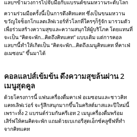
แลบฯข้ามวงการไปจับมือกับแบรนด์ขนมหวานระดับโลก
ความร่วมมือครั้งนี้เป็นการดึงคิทแคท ซึ่งเป็นขนมหวาน
ขวัญใจช็อกโกแลตเลิฟเวอร์ทั่วโลกที่ใครๆก็รู้จัก มารวมตัว
เพื่อร่วมสร้างความสุขและความสนุกให้ผู้บริโภค โดยแทนที่
จะเป็น “คิดจะพัก…คิดถึงคิทแคท” แบบเดิม แต่การคอล
แลบฯนี้ทำให้เกิดเป็น “คิดจะพัก…คิดถึงเมนูคิทแคท ที่คาเฟ่
อเมซอน” ขึ้นมาได้
คอลแลปส์เข้มข้น ดึงความสุขล้นผ่าน 2
เมนูสุดคูล
ด้วยโครงการนี้ แฟนเครื่องดื่มคาเฟ่ อเมซอนและชาวคิท
แคทเลิฟเว่อร์ จะรู้สึกสนุกมากขึ้นในคริสต์มาสและปีใหม่นี้
เพราะทั้ง 2 แบรนด์ร่วมกันครีเอท 2 เมนูเครื่องดื่มพร้อม
เสิร์ฟให้คนคิดจะพัก แถมด้วยเบเกอรีสุดเอ็กซ์คลูซีฟที่ทำ
จากคิทแคท