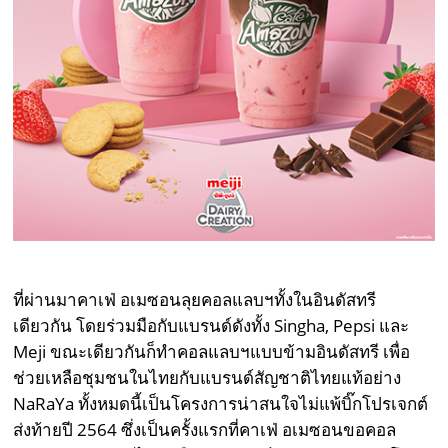
ที่ผ่านมาคาเฟ่ อเมซอนลุยคอลแลบฯทั้งในอินดัสทรี
เดียวกัน โดยร่วมมือกับแบรนด์ดังทั้ง Singha, Pepsi และ
Meji ขณะเดียวกันก็ทำคอลแลบฯแบบข้ามอินดัสทรี เพื่อ
ช่วยเหลือชุมชนในไทยกับแบรนด์สัญชาติไทยแท้อย่าง
NaRaYa ทั้งหมดนี้เป็นโครงการน่าสนใจไม่แพ้บิ๊กโปรเจกต์
ส่งท้ายปี 2564 ซึ่งเป็นครั้งแรกที่คาเฟ่ อเมซอนขอคอล