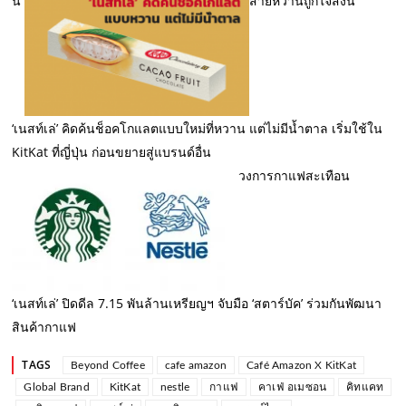
นี้
สายหวานถูกใจสิ่งนี้
‘เนสท์เล่’ คิดค้นช็อคโกแลตแบบใหม่ที่หวาน แต่ไม่มีน้ำตาล เริ่มใช้ใน
KitKat ที่ญี่ปุ่น ก่อนขยายสู่แบรนด์อื่น
วงการกาแฟสะเทือน
‘เนสท์เล่’ ปิดดีล 7.15 พันล้านเหรียญฯ จับมือ ‘สตาร์บัค’ ร่วมกันพัฒนา
สินค้ากาแฟ
TAGS
Beyond Coffee
cafe amazon
Café Amazon X KitKat
Global Brand
KitKat
nestle
กาแฟ
คาเฟ่ อเมซอน
คิทแคท