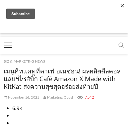
f
y
x
l
i
t
r
a
o
.
i
n
i
s
c
u
c
n
s
k
s
Marketing Oops!
e
t
o
e
t
t
DIGITAL | CREATIVE | ADVERTISING | CAMPAIGN |
STRATEGY
b
u
m
.
a
o
o
b
m
g
k
BIZ & MARKETING NEWS
o
e
e
r
.
เมนูคิทแคทที่คาเฟ่ อเมซอน! ผลผลิตดีลคอล
k
.
a
c
แลบฯไซส์บิ๊ก Café Amazon X Made with
KitKat ส่งความสุขสุดอร่อยส่งท้ายปี
.
c
m
o
c
o
.
m
7,512
November 16, 2021
Marketing Oops!
o
m
c
6.9K
m
o
m