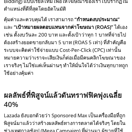
Bidding) แบบเรียลไทม์ เพื่อให้โฆษณาของเราไปปรากฏใน
ตำแหน่งที่ดีที่สุดโดยอัตโนมัติ
คุ้มค่าและควบคุมได้ เราสามารถ
“กำหนดงบประมาณ”
และ
“เป้าหมายผลตอบแทนจากค่าโฆษณา (
ROAS)”
ได้เอง
เช่น ตั้งงบวันละ 200 บาท และตั้งเป้าว่าทุก 1 บาทที่จ่ายไป
ต้องสร้างยอดขายกลับมา 5 บาท (ROAS 5 เท่า) ที่สำคัญคือ
ระบบจะคิดค่าใช้จ่ายแบบ Cost-Per-Click (CPC) เท่านั้น
หมายความว่าเราจะเสียเงินก็ต่อเมื่อมีคนคลิกโฆษณาของ
เราจริงๆ ไม่ใช่แค่เห็นผ่านๆ ทำให้มั่นใจได้ว่าเงินทุกบาทถูก
ใช้อย่างคุ้มค่า
ผลลัพธ์ที่พิสูจน์แล้วดันทราฟฟิคพุ่งเฉลี่ย
40%
Lazada ยังบอกด้วยว่า Sponsored Max เป็นเครื่องมือที่ถูก
พิสูจน์มาแล้วว่าสร้างผลลัพธ์ทางการตลาดได้จริงๆ โดยใน
ช่วงเทศกาลช้อป (Mega Campaign) ที่ผ่านมา ผู้ขายที่ใช้