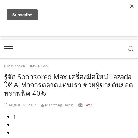
f
y
x
l
i
t
r
a
o
.
i
n
i
s
c
u
c
n
s
k
s
Marketing Oops!
e
t
o
e
t
t
DIGITAL | CREATIVE | ADVERTISING | CAMPAIGN |
STRATEGY
b
u
m
.
a
o
o
b
m
g
k
BIZ & MARKETING NEWS
o
e
e
r
.
รู้จัก Sponsored Max เครื่องมือใหม่ Lazada
k
.
a
c
ใช้ AI ทำการตลาดแทนเรา ช่วยผู้ขายดันยอด
ทราฟฟิค 40%
.
c
m
o
c
o
.
m
452
August 29, 2025
Marketing Oops!
o
m
c
1
m
o
m