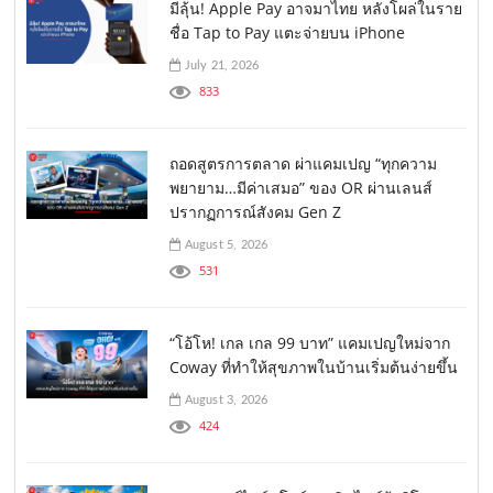
มีลุ้น! Apple Pay อาจมาไทย หลังโผล่ในราย
ชื่อ Tap to Pay แตะจ่ายบน iPhone
July 21, 2026
833
ถอดสูตรการตลาด ผ่าแคมเปญ “ทุกความ
พยายาม…มีค่าเสมอ” ของ OR ผ่านเลนส์
ปรากฏการณ์สังคม Gen Z
August 5, 2026
531
“โอ้โห! เกล เกล 99 บาท” แคมเปญใหม่จาก
Coway ที่ทำให้สุขภาพในบ้านเริ่มต้นง่ายขึ้น
August 3, 2026
424