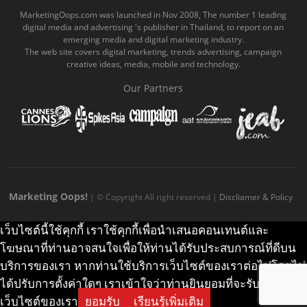
o
b
m
g
k
MarketingOops.com was launched in Nov 2008, The number 1 leading
digital media and advertising 's publisher in Thailand, to report on an
o
e
e
r
.
emerging media and digital marketing industry.
The web site covers digital marketing, trends advertising, campaign
k
.
a
c
creative ideas, media, mobile and technology.
.
c
m
o
Our Partners
c
o
.
m
o
m
c
m
o
m
Marketing Oops!
| © Copyright All right reserved |
Discliamer & Policy
เว็บไซต์นี้ใช้คุกกี้ เราใช้คุกกี้เพื่อนำเสนอคอนเทนต์และ
โฆษณาที่ท่านอาจสนใจเพื่อให้ท่านได้รับประสบการณ์ที่ดีบน
บริการของเรา หากท่านใช้บริการเว็บไซต์ของเราต่อไปโดยไม่
ได้ปรับการตั้งค่าใดๆ เราเข้าใจว่าท่านยินยอมที่จะรับคุกกี้บน
เว็บไซต์ของเรา
ยอมรับ
เรียนรู้เพิ่มเติม