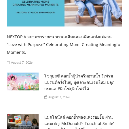
NEXTOPIA สยามพารากอน ชวนเฉลิมฉลองเดือนแห่งแม่ผ่าน
“Love with Purpose” Celebrating Mom. Creating Meaningful
Moments.
August 7, 2026
โชกุบุสซึ ตอกย้ำผู้นำครีมอาบน้ำ รีเฟรช
แบรนด์ครั้งใหญ่ มุ่งเจาะคนเจนใหม่ ปลุก
กระแส #ผิวโชกุผิวโชว์ได้
August 7, 2026
แมคโดนัลด์ ตอกย้ำพลังแห่งรอยยิ้ม ผ่าน
แคมเปญ ‘McDonald’s Touch of Smile’