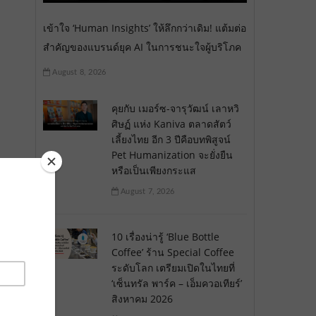
เข้าใจ ‘Human Insights’ ให้ลึกกว่าเดิม! แต้มต่อ
สำคัญของแบรนด์ยุค AI ในการชนะใจผู้บริโภค
August 8, 2026
คุยกับ เมอร์ซ-จารุวัฒน์ เลาหวิ
ศิษฏ์ แห่ง Kaniva ตลาดสัตว์
เลี้ยงไทย อีก 3 ปีคือบทพิสูจน์
Pet Humanization จะยั่งยืน
หรือเป็นเพียงกระแส
August 7, 2026
10 เรื่องน่ารู้ ‘Blue Bottle
Coffee’ ร้าน Special Coffee
ระดับโลก เตรียมเปิดในไทยที่
‘เซ็นทรัล พาร์ค – เอ็มควอเทียร์’
สิงหาคม 2026