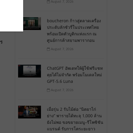
August 7, 2026
boucheron ก้าวสู่ตลาดเครื่อง
ประดับลักชัวรี่ในประเทศไทย
พร้อมเปิดตัวบูติกแห่งแรก ณ
ศูนย์การค้าสยามพารากอน
าร
August 7, 2026
ChatGPT อัพเดทให้ผู้ใช้ฟรีแชท
คุยได้ไม่จำกัด พร้อมโมเดลใหม่
GPT-5.6 Luna
August 7, 2026
เมื่อรุ่น 2 รับไม้ต่อ “นิตยาไก่
ย่าง” พารายได้ทะลุ 1,000 ล้าน
ยังไม่พอ ขอขยายเมนู–รีโพซิชัน
แบรนด์ รับการโตระยะยาว