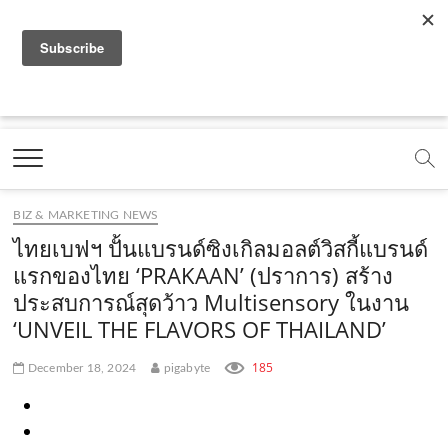
f
y
x
l
i
t
r
a
o
.
i
n
i
s
c
u
c
n
s
k
s
Marketing Oops!
e
t
o
e
t
t
DIGITAL | CREATIVE | ADVERTISING | CAMPAIGN |
STRATEGY
b
u
m
.
a
o
o
b
m
g
k
BIZ & MARKETING NEWS
o
e
e
r
.
ไทยเบฟฯ ปั้นแบรนด์ซิงเกิลมอลต์วิสกี้แบรนด์
k
.
a
c
แรกของไทย ‘PRAKAAN’ (ปราการ) สร้าง
ประสบการณ์สุดว้าว Multisensory ในงาน
.
c
m
o
‘UNVEIL THE FLAVORS OF THAILAND’
c
o
.
m
o
m
c
185
December 18, 2024
pigabyte
m
o
m