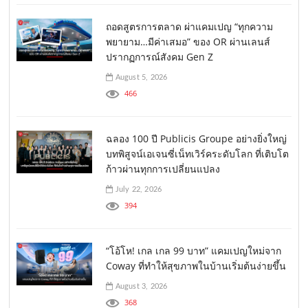
ถอดสูตรการตลาด ผ่าแคมเปญ “ทุกความ
พยายาม…มีค่าเสมอ” ของ OR ผ่านเลนส์
ปรากฏการณ์สังคม Gen Z
August 5, 2026
466
ฉลอง 100 ปี Publicis Groupe อย่างยิ่งใหญ่
บทพิสูจน์เอเจนซี่เน็ทเวิร์คระดับโลก ที่เติบโต
ก้าวผ่านทุกการเปลี่ยนแปลง
July 22, 2026
394
“โอ้โห! เกล เกล 99 บาท” แคมเปญใหม่จาก
Coway ที่ทำให้สุขภาพในบ้านเริ่มต้นง่ายขึ้น
August 3, 2026
368