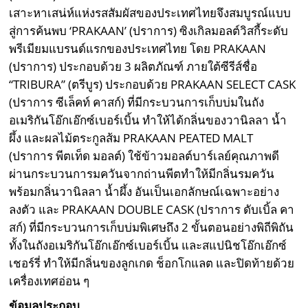
เสาะหาเสน่ห์แห่งรสสัมผัสของประเทศไทยจึงสมบูรณ์แบบ
สู่การค้นพบ ‘PRAKAAN’ (ปราการ) ซิงเกิลมอลต์วิสกี้ระดับ
พรีเมียมแบรนด์แรกของประเทศไทย โดย PRAKAAN
(ปราการ) ประกอบด้วย 3 ผลิตภัณฑ์ ภายใต้ซีรีส์ชื่อ
“TRIBURA” (ตรีบูร) ประกอบด้วย PRAKAAN SELECT CASK
(ปราการ ซีเล็คท์ คาสก์) ที่มีกระบวนการเก็บบ่มในถัง
อเมริกันโอ๊กเอ๊กซ์เบอร์เบิ้น ทำให้ได้กลิ่นของวานิลลา น้ำ
ผึ้ง และผลไม้ตระกูลส้ม PRAKAAN PEATED MALT
(ปราการ พีตเท็ด มอลต์) ใช้ข้าวมอลต์บาร์เลย์คุณภาพดี
ผ่านกระบวนการมควันจากถ่านพีตทำให้มีกลิ่นรมควัน
พร้อมกลิ่นวานิลลา น้ำผึ้ง อันเป็นเอกลักษณ์เฉพาะอย่าง
ลงตัว และ PRAKAAN DOUBLE CASK (ปราการ ดับเบิ้ล คา
สก์) ที่มีกระบวนการเก็บบ่มพิเศษถึง 2 ขั้นตอนอย่างพิถีพิถัน
ทั้งในถังอเมริกันโอ๊กเอ๊กซ์เบอร์เบิ้น และสแปนิชโอ๊กเอ๊กซ์
เชอร์รี่ ทำให้มีกลิ่นของลูกเกด ช็อกโกแลต และปิดท้ายด้วย
เครื่องเทศอ่อน ๆ
ข้อมูลประกอบ