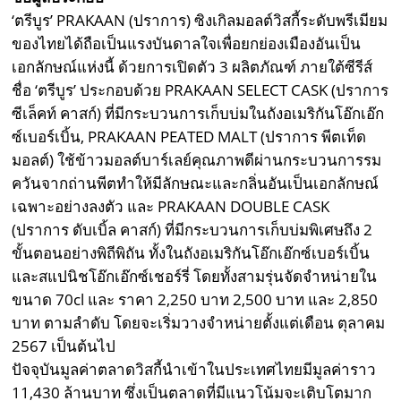
‘ตรีบูร’ PRAKAAN (ปราการ) ซิงเกิลมอลต์วิสกี้ระดับพรีเมียม
ของไทยได้ถือเป็นแรงบันดาลใจเพื่อยกย่องเมืองอันเป็น
เอกลักษณ์แห่งนี้ ด้วยการเปิดตัว 3 ผลิตภัณฑ์ ภายใต้ซีรีส์
ชื่อ ‘ตรีบูร’ ประกอบด้วย PRAKAAN SELECT CASK (ปราการ
ซีเล็คท์ คาสก์) ที่มีกระบวนการเก็บบ่มในถังอเมริกันโอ๊กเอ๊ก
ซ์เบอร์เบิ้น, PRAKAAN PEATED MALT (ปราการ พีตเท็ด
มอลต์) ใช้ข้าวมอลต์บาร์เลย์คุณภาพดีผ่านกระบวนการรม
ควันจากถ่านพีตทำให้มีลักษณะและกลิ่นอันเป็นเอกลักษณ์
เฉพาะอย่างลงตัว และ PRAKAAN DOUBLE CASK
(ปราการ ดับเบิ้ล คาสก์) ที่มีกระบวนการเก็บบ่มพิเศษถึง 2
ขั้นตอนอย่างพิถีพิถัน ทั้งในถังอเมริกันโอ๊กเอ๊กซ์เบอร์เบิ้น
และสแปนิชโอ๊กเอ๊กซ์เชอร์รี่ โดยทั้งสามรุ่นจัดจำหน่ายใน
ขนาด 70cl และ ราคา 2,250 บาท 2,500 บาท และ 2,850
บาท ตามลำดับ โดยจะเริ่มวางจำหน่ายตั้งแต่เดือน ตุลาคม
2567 เป็นต้นไป
ปัจจุบันมูลค่าตลาดวิสกี้นำเข้าในประเทศไทยมีมูลค่าราว
11,430 ล้านบาท ซึ่งเป็นตลาดที่มีแนวโน้มจะเติบโตมาก