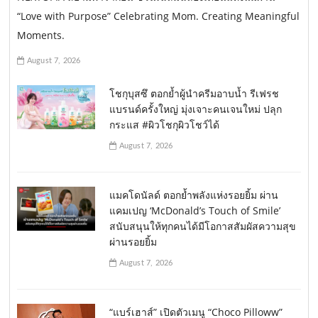
“Love with Purpose” Celebrating Mom. Creating Meaningful
Moments.
August 7, 2026
โชกุบุสซึ ตอกย้ำผู้นำครีมอาบน้ำ รีเฟรช
แบรนด์ครั้งใหญ่ มุ่งเจาะคนเจนใหม่ ปลุก
กระแส #ผิวโชกุผิวโชว์ได้
August 7, 2026
แมคโดนัลด์ ตอกย้ำพลังแห่งรอยยิ้ม ผ่าน
แคมเปญ ‘McDonald’s Touch of Smile’
สนับสนุนให้ทุกคนได้มีโอกาสสัมผัสความสุข
ผ่านรอยยิ้ม
August 7, 2026
“แบร์เฮาส์” เปิดตัวเมนู “Choco Pilloww”