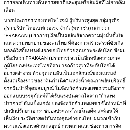
การออกเดินทางค้นหารสชาติและสุนทรียสัมผัสที่ไม่อาจลืม
เลือน
นายประภากร ทองเทพไพโรจน์ ผู้บริหารสูงสุด กลุ่มธุรกิจ
สุรา บริษัท ไทยเบฟเวอเรจ จำกัด(มหาชน) กล่าวว่า
“PRAKAAN (ปราการ) ถือเป็นผลลัพธ์จากความมุ่งมั่นตั้งใจ
และความพยายามของคนไทย ที่ต้องการสร้างสรรค์ซิงเกิล
มอลต์วิสกี้แบรนด์แรกของไทยด้วยคุณภาพระดับโลก ซึ่งผม
เชื่อมั่นว่า PRAKAAN (ปราการ) จะเป็นอีกหนึ่งความภาค
ภูมิใจของประเทศไทยที่สามารถก้าวสู่เวทีระดับโลกได้
อย่างสง่างาม ด้วยจุดเด่นอันเป็นเอกลักษณ์ของแบรนด์
ตั้งแต่เรื่องราวของ “ต้นกำเนิด” แหล่งน้ำคุณภาพอันบริสุทธิ์
จากผืนป่าที่อุดมสมบูรณ์ ในจังหวัดกำแพงเพชร รวมถึงการ
ออกแบบบรรจุภัณฑ์ที่ได้รับแรงบันดาลใจจาก “กำแพง
ปราการ” อันแข็งแกร่ง ของจังหวัดกำแพงเพชร ซึ่งทำหน้าที่
ปกปักษ์รักษาเอกราชของประเทศไทยในอดีต สะท้อนให้
เห็นถึงประวัติศาสตร์อันทรงคุณค่าของไทย ผนวกเข้ากับ
ความแข็งแกร่งด้านกลยุทธ์การตลาดและช่องทางการจัด