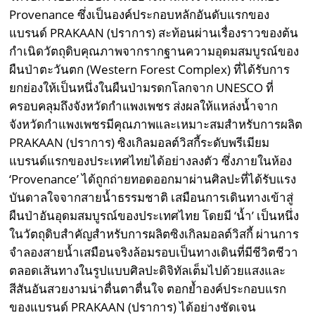
Provenance ซึ่งเป็นองค์ประกอบหลักอันดับแรกของ
แบรนด์ PRAKAAN (ปราการ) สะท้อนผ่านเรื่องราวของต้น
กำเนิดวัตถุดิบคุณภาพจากรากฐานความอุดมสมบูรณ์ของ
ผืนป่าตะวันตก (Western Forest Complex) ที่ได้รับการ
ยกย่องให้เป็นหนึ่งในผืนป่ามรดกโลกจาก UNESCO ที่
ครอบคลุมถึงจังหวัดกำแพงเพชร ส่งผลให้แหล่งน้ำจาก
จังหวัดกำแพงเพชรมีคุณภาพและเหมาะสมสำหรับการผลิต
PRAKAAN (ปราการ) ซิงเกิลมอลต์วิสกี้ระดับพรีเมียม
แบรนด์แรกของประเทศไทยได้อย่างลงตัว ซึ่งภายในห้อง
‘Provenance’ ได้ถูกถ่ายทอดออกมาผ่านศิลปะที่ได้รับแรง
บันดาลใจจากสายน้ำธรรมชาติ เสมือนการเดินทางเข้าสู่
ผืนป่าอันอุดมสมบูรณ์ของประเทศไทย โดยมี ‘น้ำ’ เป็นหนึ่ง
ในวัตถุดิบสำคัญสำหรับการผลิตซิงเกิลมอลต์วิสกี้ ผ่านการ
จำลองสายน้ำเสมือนจริงล้อมรอบเป็นทางเดินที่มีชีวิตชีวา
ตลอดเส้นทางในรูปแบบศิลปะดิจิทัลเต็มไปด้วยแสงและ
สีสันอันสวยงามน่าตื่นตาตื่นใจ ตอกย้ำองค์ประกอบแรก
ของแบรนด์ PRAKAAN (ปราการ) ได้อย่างชัดเจน