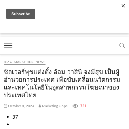
f
y
x
l
i
t
r
a
o
.
i
n
i
s
c
u
c
n
s
k
s
Marketing Oops!
e
t
o
e
t
t
DIGITAL | CREATIVE | ADVERTISING | CAMPAIGN |
STRATEGY
b
u
m
.
a
o
o
b
m
g
k
BIZ & MARKETING NEWS
o
e
e
r
.
ซิลเวอร์พุชแต่งตั้ง อ้อม วาสินี จงมีสุข เป็นผู้
k
.
a
c
อำนวยการประเทศ เพื่อขับเคลื่อนนวัตกรรม
และเทคโนโลยีในอุตสาหกรรมโฆษณาของ
.
c
m
o
ประเทศไทย
c
o
.
m
o
m
c
721
October 8, 2024
Marketing Oops!
m
o
37
m