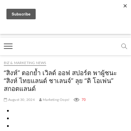
f
y
x
l
i
t
r
a
o
.
i
n
i
s
c
u
c
n
s
k
s
Marketing Oops!
e
t
o
e
t
t
DIGITAL | CREATIVE | ADVERTISING | CAMPAIGN |
STRATEGY
b
u
m
.
a
o
o
b
m
g
k
BIZ & MARKETING NEWS
o
e
e
r
.
“สิงห์” ตอกย้ำ เวิลด์ ออฟ สปอร์ต พาผู้ชนะ
k
.
a
c
“สิงห์ ไทยแลนด์ ชาเลนจ์” ลุย “ดิ โอเพ่น”
สกอตแลนด์
.
c
m
o
c
o
.
m
70
August 30, 2024
Marketing Oops!
o
m
c
m
o
m