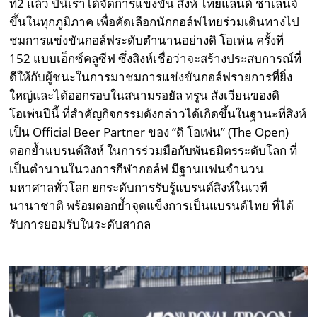
ที่2 แล้ว ปีนี้เราได้จัดการแข่งขัน สิงห์ ไทยแลนด์ ชาเลนจ์
ขึ้นในทุกภูมิภาค เพื่อคัดเลือกนักกอล์ฟไทยร่วมเดินทางไป
ชมการแข่งขันกอล์ฟระดับตำนานอย่างดิ โอเพ่น ครั้งที่
152 แบบเอ็กซ์คลูซีฟ ซึ่งสิงห์เชื่อว่าจะสร้างประสบการณ์ที่
ดีให้กับผู้ชนะในการมาชมการแข่งขันกอล์ฟรายการที่ยิ่ง
ใหญ่และได้ออกรอบในสนามรอยัล ทรูน สังเวียนของดิ
โอเพ่นปีนี้ ที่สำคัญกิจกรรมดังกล่าวได้เกิดขึ้นในฐานะที่สิงห์
เป็น Official Beer Partner ของ “ดิ โอเพ่น” (The Open)
ตอกย้ำแบรนด์สิงห์ ในการร่วมมือกับพันธมิตรระดับโลก ที่
เป็นตำนานในวงการกีฬากอล์ฟ มีฐานแฟนจำนวน
มหาศาลทั่วโลก ยกระดับการรับรู้แบรนด์สิงห์ในเวที
นานาชาติ พร้อมตอกย้ำจุดแข็งการเป็นแบรนด์ไทย ที่ได้
รับการยอมรับในระดับสากล