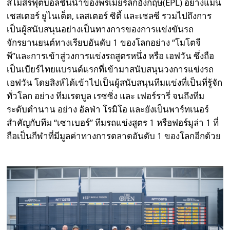
สโมสรฟุตบอลชั้นนำของพรีเมียร์ลีกอังกฤษ(EPL) อย่างแมน
เชสเตอร์ ยูไนเต็ด, เลสเตอร์ ซิตี้ และเชลซี รวมไปถึงการ
เป็นผู้สนับสนุนอย่างเป็นทางการของการแข่งขันรถ
จักรยานยนต์ทางเรียบอันดับ 1 ของโลกอย่าง “โมโตจี
พี”และการเข้าสู่วงการแข่งรถสูตรหนึ่ง หรือ เอฟวัน ซึ่งถือ
เป็นเบียร์ไทยแบรนด์แรกที่เข้ามาสนับสนุนวงการแข่งรถ
เอฟวัน โดยสิงห์ได้เข้าไปเป็นผู้สนับสนุนทีมแข่งที่เป็นที่รู้จัก
ทั่วโลก อย่าง ทีมเรดบูล เรซซิ่ง และ เฟอร์รารี่ จนถึงทีม
ระดับตำนาน อย่าง อัลฟ่า โรมิโอ และยังเป็นพาร์ทเนอร์
สำคัญกับทีม “เซาเบอร์” ทีมรถแข่งสูตร 1 หรือฟอร์มูล่า 1 ที่
ถือเป็นกีฬาที่มีมูลค่าทางการตลาดอันดับ 1 ของโลกอีกด้วย